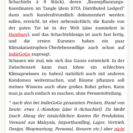
Schachteln à 9 Stück), deren „Baumpflanzungs-
Koordinaten im Tangle (dem IOTA Distributed Ledger)“
dann auch kundenfreundlich dokumentiert werden
sollen, erreicht, ist eher nebensächlich; die Kunde von
der guten Tat ist in der Welt (also zumindest in
Hamburg
), und das Schachteldesign ist auch fast fertig,
und die ersten Euronen haben ein paar
Klimakatastrophen-Überlebenswillige auch schon auf
IndieGoGo
zugesagt.
Schauen wir mal, wie sich das Ganze entwickelt. In der
Zwischenzeit kann man (ohne ein schlechtes
Klimagewissen zu haben) natürlich auch mit anderen
Kondomen weitermachen, und Bäume pflanzen soll
meines Wissens auch ohne großes Bohei gehen. Kann
man ja auch einfach so machen, ohne Pressemitteilung.
* nach den bei IndieGoGo genannten Preisen, Stand von
heute: etwa 1.-/Kondom (also 9.-/Schachtel). Da bleibt
(nach Abzug der tatsächlichen Kosten für Produktion,
Versand aus Malaysia, Importhandling, Lager, Vertrieb,
Design, Shopwartung, Personal, Steuern etc.) aber
nicht