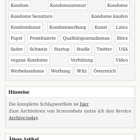
Kondom
Kondomautomat
Kondome
Kondome benutzen
Kondome kaufen
Kondomkunst
Kondomwerbung
Kunst
Latex
Papst
Prostituierte
Qualitätsjournalismus
Ritex
Satire
Schweiz
Startup
Studie
Twitter
USA
vegane Kondome
Verhütung
Video
Werbekondome
Werbung
Witz
Österreich
Hinweise
Die komplette Schlagwortliste ist
hier
.
Zum Archivieren von Screenshots nutze ich den Service
Archive.today
.
Ältere Artikel