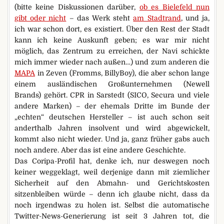
(bitte keine Diskussionen darüber,
ob es Bielefeld nun
gibt oder nicht
– das Werk steht
am Stadtrand
, und ja,
ich war schon dort, es existiert. Über den Rest der Stadt
kann ich keine Auskunft geben; es war mir nicht
möglich, das Zentrum zu erreichen, der Navi schickte
mich immer wieder nach außen…) und zum anderen die
MAPA
in Zeven (Fromms, BillyBoy), die aber schon lange
einem ausländischen Großunternehmen (Newell
Brands) gehört. CPR in Sarstedt (SICO, Secura und viele
andere Marken) – der ehemals Dritte im Bunde der
„echten“ deutschen Hersteller – ist auch schon seit
anderthalb Jahren insolvent und wird abgewickelt,
kommt also nicht wieder. Und ja, ganz früher gabs auch
noch andere. Aber das ist eine andere Geschichte.
Das Coripa-Profil hat, denke ich, nur deswegen noch
keiner weggeklagt, weil derjenige dann mit ziemlicher
Sicherheit auf den Abmahn- und Gerichtskosten
sitzenbleiben würde – denn ich glaube nicht, dass da
noch irgendwas zu holen ist. Selbst die automatische
Twitter-News-Generierung ist seit 3 Jahren tot, die