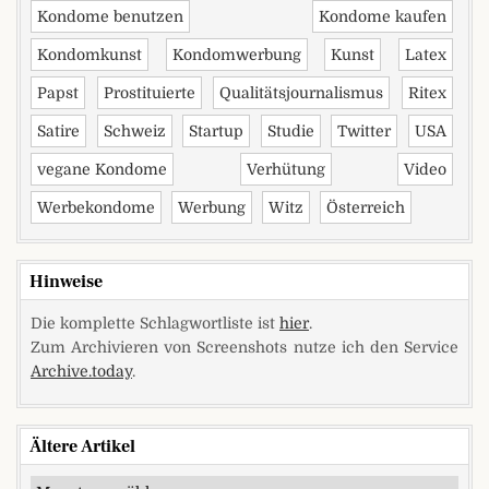
Kondome benutzen
Kondome kaufen
Kondomkunst
Kondomwerbung
Kunst
Latex
Papst
Prostituierte
Qualitätsjournalismus
Ritex
Satire
Schweiz
Startup
Studie
Twitter
USA
vegane Kondome
Verhütung
Video
Werbekondome
Werbung
Witz
Österreich
Hinweise
Die komplette Schlagwortliste ist
hier
.
Zum Archivieren von Screenshots nutze ich den Service
Archive.today
.
Ältere Artikel
Ältere Artikel