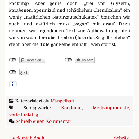
Packung? Aber gerne doch: „frei von Glyzerin,
Parabenen, Spermizid und schädlichen Chemikalien“, ein
wenig „natürlichen Naturkautschuklatex“ brauchen wir
auch, und natürlich muss „vegan“ mit drauf. Dazu
nehmen wir irgendeinen Text zur Aufbewahrung, den
wir von woanders abschreiben (dass da „Siegelbriefchen“
steht, aber die Tüte gar keine enthält… wen stört’s).
Kategorisiert als
Mangelhaft
Schlagworte:
Kondome
,
Medizinprodukte
,
verkehrsfähig
zu Nicht verkehrsfähig? Ach, sc
Schreib einen Kommentar
Beitragsnavigation
← Leck mich doch
Schräg →