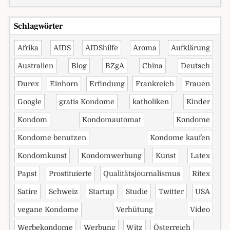
Schlagwörter
Afrika
AIDS
AIDShilfe
Aroma
Aufklärung
Australien
Blog
BZgA
China
Deutsch
Durex
Einhorn
Erfindung
Frankreich
Frauen
Google
gratis Kondome
katholiken
Kinder
Kondom
Kondomautomat
Kondome
Kondome benutzen
Kondome kaufen
Kondomkunst
Kondomwerbung
Kunst
Latex
Papst
Prostituierte
Qualitätsjournalismus
Ritex
Satire
Schweiz
Startup
Studie
Twitter
USA
vegane Kondome
Verhütung
Video
Werbekondome
Werbung
Witz
Österreich