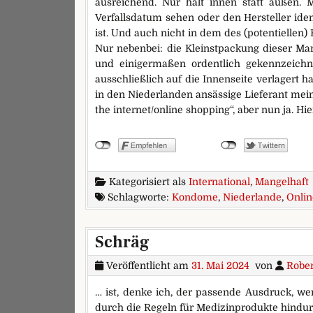
ausreichend. Nur halt innen statt außen.
Verfallsdatum sehen oder den Hersteller iden
ist. Und auch nicht in dem des (potentiellen)
Nur nebenbei: die Kleinstpackung dieser Ma
und einigermaßen ordentlich gekennzeic
ausschließlich auf die Innenseite verlagert ha
in den Niederlanden ansässige Lieferant meint
the internet/online shopping“, aber nun ja. Hier
Kategorisiert als
International
,
Mangelhaft
Schlagworte:
Kondome
,
Niederlande
,
Onlin
Schräg
Veröffentlicht am
31. Mai 2024
von
Rober
… ist, denke ich, der passende Ausdruck, we
durch die Regeln für Medizinprodukte hindu