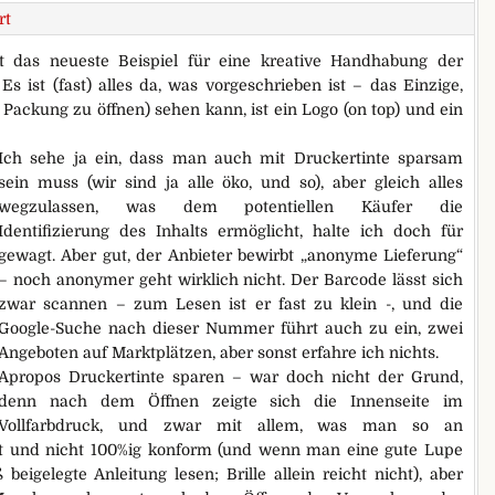
rt
st das neueste Beispiel für eine kreative Handhabung der
s ist (fast) alles da, was vorgeschrieben ist – das Einzige,
Packung zu öffnen) sehen kann, ist ein Logo (on top) und ein
Ich sehe ja ein, dass man auch mit Druckertinte sparsam
sein muss (wir sind ja alle öko, und so), aber gleich alles
wegzulassen, was dem potentiellen Käufer die
Identifizierung des Inhalts ermöglicht, halte ich doch für
gewagt. Aber gut, der Anbieter bewirbt „anonyme Lieferung“
– noch anonymer geht wirklich nicht. Der Barcode lässt sich
zwar scannen – zum Lesen ist er fast zu klein -, und die
Google-Suche nach dieser Nummer führt auch zu ein, zwei
Angeboten auf Marktplätzen, aber sonst erfahre ich nichts.
Apropos Druckertinte sparen – war doch nicht der Grund,
denn nach dem Öffnen zeigte sich die Innenseite im
Vollfarbdruck, und zwar mit allem, was man so an
kt und nicht 100%ig konform (und wenn man eine gute Lupe
igelegte Anleitung lesen; Brille allein reicht nicht), aber