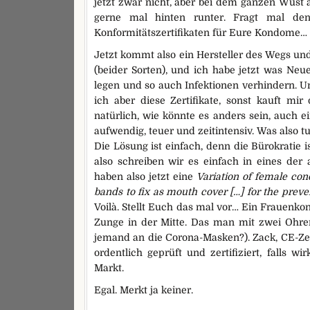
jetzt zwar nicht, aber bei dem ganzen Wust 
gerne mal hinten runter. Fragt mal de
Konformitätszertifikaten für Eure Kondome…
Jetzt kommt also ein Hersteller des Wegs und
(beider Sorten), und ich habe jetzt was Neu
legen und so auch Infektionen verhindern. U
ich aber diese Zertifikate, sonst kauft mi
natürlich, wie könnte es anders sein, auch e
aufwendig, teuer und zeitintensiv. Was also t
Die Lösung ist einfach, denn die Bürokratie 
also schreiben wir es einfach in eines der 
haben also jetzt eine
Variation of female con
bands to fix as mouth cover […] for the preve
Voilà. Stellt Euch das mal vor… Ein Frauenkond
Zunge in der Mitte. Das man mit zwei Ohr
jemand an die Corona-Masken?). Zack, CE-Ze
ordentlich geprüft und zertifiziert, falls 
Markt.
Egal. Merkt ja keiner.