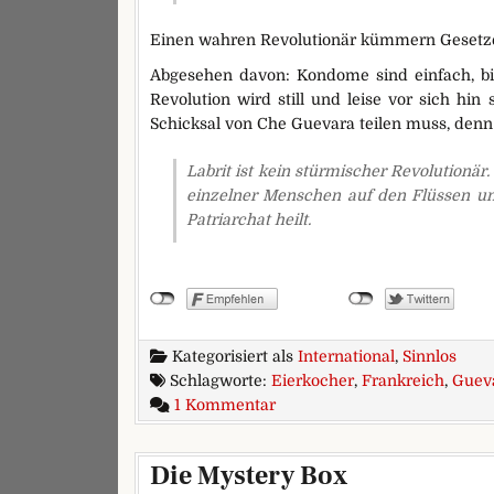
Einen wahren Revolutionär kümmern Gesetze
Abgesehen davon: Kondome sind einfach, bill
Revolution wird still und leise vor sich hin
Schicksal von Che Guevara teilen muss, denn
Labrit ist kein stürmischer Revolutionä
einzelner Menschen auf den Flüssen un
Patriarchat heilt.
Kategorisiert als
International
,
Sinnlos
Schlagworte:
Eierkocher
,
Frankreich
,
Guev
zu Hitzetod. Jetzt aber wirkli
1 Kommentar
Die Mystery Box