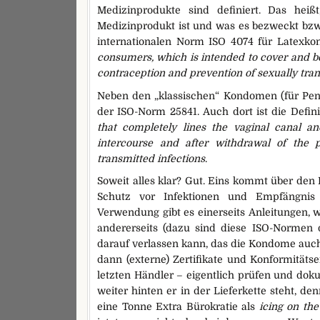
Medizinprodukte sind definiert. Das heiß
Medizinprodukt ist und was es bezweckt bzw.
internationalen Norm ISO 4074 für Latexkon
consumers, which is intended to cover and be 
contraception and prevention of sexually tran
Neben den „klassischen“ Kondomen (für Penis
der ISO-Norm 25841. Auch dort ist die Defini
that completely lines the vaginal canal a
intercourse and after withdrawal of the 
transmitted infections
.
Soweit alles klar? Gut. Eins kommt über den 
Schutz vor Infektionen und Empfängnis
Verwendung gibt es einerseits Anleitungen, w
andererseits (dazu sind diese ISO-Normen d
darauf verlassen kann, das die Kondome auch t
dann (externe) Zertifikate und Konformitäts
letzten Händler – eigentlich prüfen und dok
weiter hinten er in der Lieferkette steht, 
eine Tonne Extra Bürokratie als
icing on the