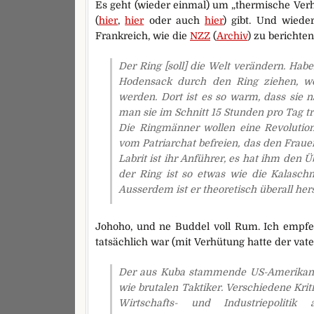
Es geht (wieder einmal) um „thermische Ver
(
hier
,
hier
oder auch
hier
) gibt. Und wiede
Frankreich, wie die
NZZ
(
Archiv
) zu berichte
Der Ring [soll] die Welt verändern. Hab
Hodensack durch den Ring ziehen, w
werden. Dort ist es so warm, dass sie 
man sie im Schnitt 15 Stunden pro Tag tr
Die Ringmänner wollen eine Revolution 
vom Patriarchat befreien, das den Frau
Labrit ist ihr Anführer, es hat ihm de
der Ring ist so etwas wie die Kalaschn
Ausserdem ist er theoretisch überall hers
Johoho, und ne Buddel voll Rum. Ich empf
tatsächlich war (mit Verhütung hatte der vat
Der aus Kuba stammende US-Amerikaner
wie brutalen Taktiker. Verschiedene Kri
Wirtschafts- und Industriepoliti