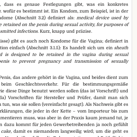
t, dass es genaue Festlegungen gibt, was ein konkretes
 wofür es bestimmt ist. Ein Kondom, zum Beispiel, ist in der
dome (Abschnitt 3.2) definiert als:
medical device used by
retained on the penis during sexual activity, for purposes of
smitted infections
. Kurz, knapp und präzise.
se) gibt es auch noch Kondome für die Vagina; definiert in
tion einfach (Abschnitt 3.1.5): Es handelt sich um ein
sheath
nd is designed to be retained in the vagina during sexual
penis to prevent pregnancy and transmission of sexually
Penis, das andere gehört in die Vagina, und beides dient zum
 beim Geschlechtsverkehr. Für die bestimmungsgemäße
ie diese Dinge benutzt werden sollen (das ist Vorschrift) und
a) Vorschriften für Hersteller und Prüfer, damit man sich
un, was sie sollen (vereinfacht gesagt). Als Nachweis gibt es
erklärungen, die jeder in der Kette – vom Importeur bis zum
umentieren muss, was aber in der Praxis kaum jemand tut, je
denn dazu kommt für jeden Gewerbetreibenden ja noch gefühlt
 cake
, damit es niemandem langweilig wird; um die geht es