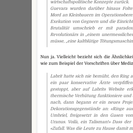
wirtschaftspolitische Konzepte zurück.
Guevara wurden darüber hinaus Folte
Mord an Kleinbauern im Operationsberei
Exekution von Gegnern und die Einricht
Brutalität umschrieb er mit parado
Revolutionärs in „einem unermesslichen 
müsse, „eine kaltblütige Tötungsmaschi
Nun ja. Vielleicht bezieht sich die Ähnlich
wie zum Beispiel der Vorschriften über Medi
Labrit hatte sich nie bemüht, den Ring a
ein paar konservative Ärzte verpfiffen
gestoppt, aber auf Labrits Website 
thermische Verhütung funktioniere und o
nach, dann begann er ein neues Projek
Dekorationsgegenstände an: «Ringe aus 
Umbriel, freigesetzt in den Gasen von
Uranus. Voilà, ein Talisman!» Dass der
«Zufall. Was die Leute zu Hause damit m