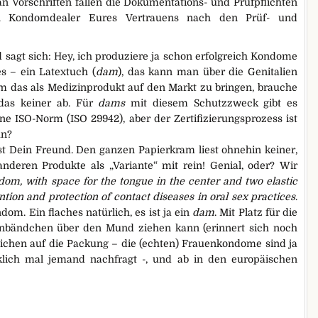
an Vorschriften fallen die Dokumentations- und Prüfpflichten
n Kondomdealer Eures Vertrauens nach den Prüf- und
 sagt sich: Hey, ich produziere ja schon erfolgreich Kondome
es – ein Latextuch (
dam
), das kann man über die Genitalien
m das als Medizinprodukt auf den Markt zu bringen, brauche
r das keiner ab. Für
dams
mit diesem Schutzzweck gibt es
ine ISO-Norm (ISO 29942), aber der Zertifizierungsprozess ist
un?
ist Dein Freund. Den ganzen Papierkram liest ohnehin keiner,
anderen Produkte als „Variante“ mit rein! Genial, oder? Wir
dom, with space for the tongue in the center and two elastic
ntion and protection of contact diseases in oral sex practices
.
om. Ein flaches natürlich, es ist ja ein
dam
. Mit Platz für die
enbändchen über den Mund ziehen kann (erinnert sich noch
ichen auf die Packung – die (echten) Frauenkondome sind ja
wirklich mal jemand nachfragt -, und ab in den europäischen