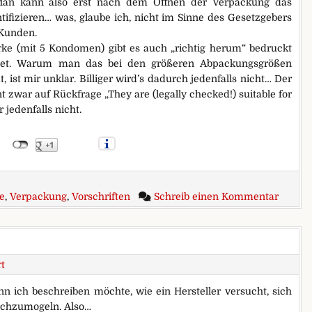
 Man kann also erst nach dem Öffnen der Verpackung das
tifizieren… was, glaube ich, nicht im Sinne des Gesetzgebers
 Kunden.
rke (mit 5 Kondomen) gibt es auch „richtig herum“ bedruckt
hnet. Warum man das bei den größeren Abpackungsgrößen
t, ist mir unklar. Billiger wird’s dadurch jedenfalls nicht… Der
 zwar auf Rückfrage „They are (legally checked!) suitable for
 jedenfalls nicht.
zu Die
e
,
Verpackung
,
Vorschriften
Schreib einen Kommentar
t
nn ich beschreiben möchte, wie ein Hersteller versucht, sich
rchzumogeln. Also…