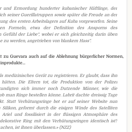
r und Ermordung hunderter kubanischer Häftlinge, der
ch seiner Guerillatruppen sowie später die Freude an der
ung des ersten Arbeitslagers auf Kuba vorgeworfen. Seine
xen Formeln, etwa der Definition des Ansporns des
Gefühl der Liebe“, wobei er sich gleichzeitig darin üben
ne zu werden, angetrieben von blankem Hass“.
keit zu Guevara auch auf die Ablehnung bürgerlicher Normen,
zinprodukte…
ls medizinisches Gerät zu registrieren. Er glaubt, dass ihn
 hätten. Die Eltern tot, die Produktion von der Polizei
erkundigten sich immer noch Dutzende Männer, wie die
b man Ringe bestellen könne. Labrit dachte dreissig Tage
t. Statt Verhütungsringe bot er auf seiner Website nun
Silikon, geformt durch die eisigen Winde des Satelliten
 Ariel und fossilisiert in der flüssigen Atmosphäre des
 dekorative Ring mit den Verhütungsringen identisch ist?
achen, ist ihnen überlassen.» (NZZ)