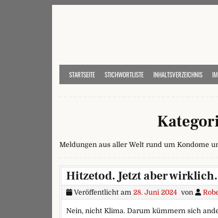
Skip to content
STARTSEITE
STICHWORTLISTE
INHALTSVERZEICHNIS
I
Kategor
Meldungen aus aller Welt rund um Kondome u
Hitzetod. Jetzt aber wirklich.
Veröffentlicht am
28. Juni 2024
von
Robe
Nein, nicht Klima. Darum kümmern sich ande