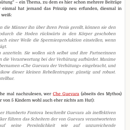
hütung“ – ein Thema, zu dem es hier schon mehrere Beiträge
r einmal hat jemand das Prinzip neu erfunden, diesmal in
n weiß:
en die Männer ihn über ihren Penis gerollt, können sie den
odurch die Hoden rückwärts in den Körper geschoben
nach einer Weile die Spermienproduktion einstellen, wenn
ägt.
anzetteln. Sie wollen sich selbst und ihre Partnerinnen
en die Verantwortung bei der Verhütung aufbürdet. Maxime
n Übernamen «Che Guevara der Verhütung» eingebracht, und
ikow dieser kleinen Rebellentruppe: günstig und robust.
tellbar.
ehe mal nachzulesen, wer
Che Guevara
(abseits des Mythos)
er von 5 Kindern wohl auch eher nichts am Hut):
 Humberto Fontova beschreibt Guevara als ineffektiven
tiker führen das Scheitern der von Guevara verantworteten
k auf seine Persönlichkeit wie auf unzureichende