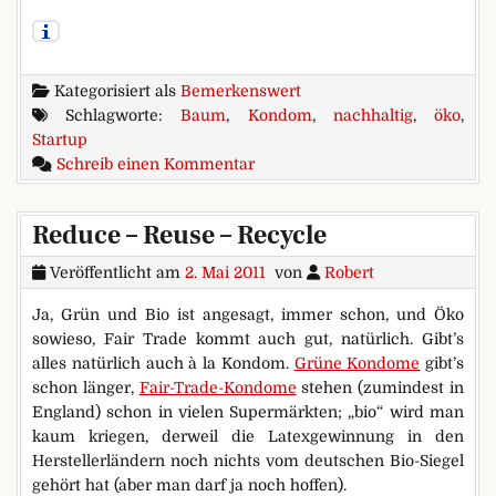
Kategorisiert als
Bemerkenswert
Schlagworte:
Baum
,
Kondom
,
nachhaltig
,
öko
,
Startup
zu Neues vom Laub
Schreib einen Kommentar
Reduce – Reuse – Recycle
Veröffentlicht am
2. Mai 2011
von
Robert
Ja, Grün und Bio ist angesagt, immer schon, und Öko
sowieso, Fair Trade kommt auch gut, natürlich. Gibt’s
alles natürlich auch à la Kondom.
Grüne Kondome
gibt’s
schon länger,
Fair-Trade-Kondome
stehen (zumindest in
England) schon in vielen Supermärkten; „bio“ wird man
kaum kriegen, derweil die Latexgewinnung in den
Herstellerländern noch nichts vom deutschen Bio-Siegel
gehört hat (aber man darf ja noch hoffen).