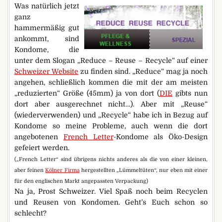
Was natürlich jetzt
ganz
hammermäßig gut
ankommt, sind
Kondome, die
unter dem Slogan „Reduce – Reuse – Recycle“ auf einer
Schweizer Website
zu finden sind. „Reduce“ mag ja noch
angehen, schließlich kommen die mit der am meisten
„reduzierten“ Größe (45mm) ja von dort (
DIE
gibts nun
dort aber ausgerechnet nicht…). Aber mit „Reuse“
(wiederverwenden) und „Recycle“ habe ich in Bezug auf
Kondome so meine Probleme, auch wenn die dort
angebotenen
French Letter
-Kondome als Öko-Design
gefeiert werden.
(„French Letter“ sind übrigens nichts anderes als die von einer kleinen,
aber feinen
Kölner Firma
hergestellten „Lümmeltüten“, nur eben mit einer
für den englischen Markt angepassten Verpackung)
Na ja, Prost Schweizer. Viel Spaß noch beim Recyclen
und Reusen von Kondomen. Geht’s Euch schon so
schlecht?