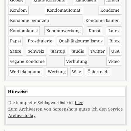
Google
gratis Kondome
katholiken
Kinder
Kondom
Kondomautomat
Kondome
Kondome benutzen
Kondome kaufen
Kondomkunst
Kondomwerbung
Kunst
Latex
Papst
Prostituierte
Qualitätsjournalismus
Ritex
Satire
Schweiz
Startup
Studie
Twitter
USA
vegane Kondome
Verhütung
Video
Werbekondome
Werbung
Witz
Österreich
Hinweise
Die komplette Schlagwortliste ist
hier
.
Zum Archivieren von Screenshots nutze ich den Service
Archive.today
.