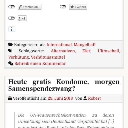
Kategorisiert als
International
,
Mangelhaft
Schlagworte:
Alternativen
,
Eier
,
Ultraschall
,
Verhütung
,
Verhütungsmittel
zu Verhütung per Eierkocher
Schreib einen Kommentar
Heute gratis Kondome, morgen
Samenspendezwang?
Veröffentlicht am
29. Juni 2018
von
Robert
Die UN-Frauenrechtskonvention, zu deren
Umsetzung sich Deutschland verpflichtet hat […]
garantiert das Recht auf eine freie Entscheidung