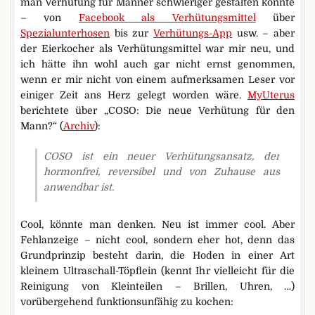
man Verhütung für Männer schwieriger gestalten könnte
– von
Facebook als Verhütungsmittel
über
Spezialunterhosen
bis zur
Verhütungs-App
usw. – aber
der Eierkocher als Verhütungsmittel war mir neu, und
ich hätte ihn wohl auch gar nicht ernst genommen,
wenn er mir nicht von einem aufmerksamen Leser vor
einiger Zeit ans Herz gelegt worden wäre.
MyUterus
berichtete über „COSO: Die neue Verhütung für den
Mann?“ (
Archiv
):
COSO ist ein neuer Verhütungsansatz, der
hormonfrei, reversibel und von Zuhause aus
anwendbar ist.
Cool, könnte man denken. Neu ist immer cool. Aber
Fehlanzeige – nicht cool, sondern eher hot, denn das
Grundprinzip besteht darin, die Hoden in einer Art
kleinem Ultraschall-Töpflein (kennt Ihr vielleicht für die
Reinigung von Kleinteilen – Brillen, Uhren, …)
vorübergehend funktionsunfähig zu kochen: