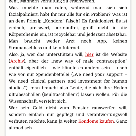
geht, Männern Verhütung zu erschweren.
Was, möchte man rufen, während man sich sich
fazialpalmiert, habt Ihr nur alle für ein Problem? Was ist
an dem Prinzip „Kondom“ falsch? Es funktioniert. Es ist
einfach, preiswert, hormonfrei, greift nicht in die
Körperchemie ein, ist recyclebar und jederzeit absetzbar.
Man braucht weder Arzt noch App, keinen
Stromanschluss und kein Internet.
Also, ja, wer das unterstützen will,
hier
ist die Website
(
Archiv
), aber der „new way of male contraception“
enthält eigentlich – wie könnte es anders sein – nach
wie vor nur Spendenbettelei („We need your support –
We need clinical partners and investment for human
studies.“); man braucht also Leute, die sich ihre Hoden
ultrabeschallen (beultraschallen?) lassen wollen. Für die
Wissenschaft, versteht sich.
Wer sein Geld nicht zum Fenster rauswerfen will,
sondern einfach nur gepflegt und verantwortungsvoll
verhüten möchte, kann ja weiter
Kondome kaufen
. Ganz
altmodisch.