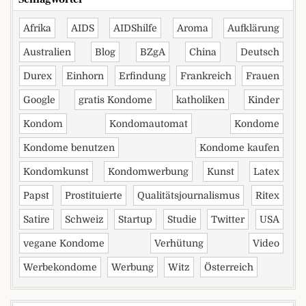
Afrika
AIDS
AIDShilfe
Aroma
Aufklärung
Australien
Blog
BZgA
China
Deutsch
Durex
Einhorn
Erfindung
Frankreich
Frauen
Google
gratis Kondome
katholiken
Kinder
Kondom
Kondomautomat
Kondome
Kondome benutzen
Kondome kaufen
Kondomkunst
Kondomwerbung
Kunst
Latex
Papst
Prostituierte
Qualitätsjournalismus
Ritex
Satire
Schweiz
Startup
Studie
Twitter
USA
vegane Kondome
Verhütung
Video
Werbekondome
Werbung
Witz
Österreich