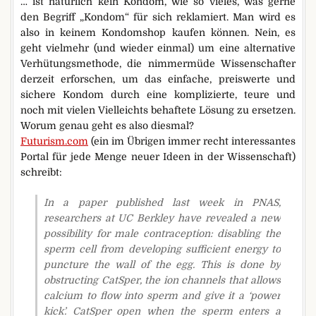
… ist natürlich kein Kondom, wie so vieles, was gerne
den Begriff „Kondom“ für sich reklamiert. Man wird es
also in keinem Kondomshop kaufen können. Nein, es
geht vielmehr (und wieder einmal) um eine alternative
Verhütungsmethode, die nimmermüde Wissenschafter
derzeit erforschen, um das einfache, preiswerte und
sichere Kondom durch eine komplizierte, teure und
noch mit vielen Vielleichts behaftete Lösung zu ersetzen.
Worum genau geht es also diesmal?
Futurism.com
(ein im Übrigen immer recht interessantes
Portal für jede Menge neuer Ideen in der Wissenschaft)
schreibt:
In a paper published last week in PNAS,
researchers at UC Berkley have revealed a new
possibility for male contraception: disabling the
sperm cell from developing sufficient energy to
puncture the wall of the egg. This is done by
obstructing CatSper, the ion channels that allows
calcium to flow into sperm and give it a ‘power
kick’. CatSper open when the sperm enters a