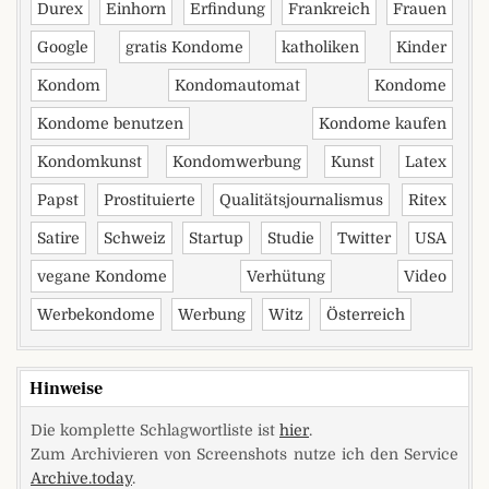
Durex
Einhorn
Erfindung
Frankreich
Frauen
Google
gratis Kondome
katholiken
Kinder
Kondom
Kondomautomat
Kondome
Kondome benutzen
Kondome kaufen
Kondomkunst
Kondomwerbung
Kunst
Latex
Papst
Prostituierte
Qualitätsjournalismus
Ritex
Satire
Schweiz
Startup
Studie
Twitter
USA
vegane Kondome
Verhütung
Video
Werbekondome
Werbung
Witz
Österreich
Hinweise
Die komplette Schlagwortliste ist
hier
.
Zum Archivieren von Screenshots nutze ich den Service
Archive.today
.