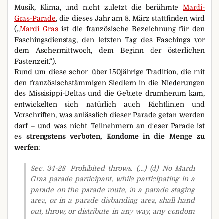
Musik, Klima, und nicht zuletzt die berühmte
Mardi-
Gras-Parade
, die dieses Jahr am 8. März stattfinden wird
(„
Mardi Gras
ist die französische Bezeichnung für den
Faschingsdienstag, den letzten Tag des Faschings vor
dem Aschermittwoch, dem Beginn der österlichen
Fastenzeit.“).
Rund um diese schon über 150jährige Tradition, die mit
den französischstämmigen Siedlern in die Niederungen
des Missisippi-Deltas und die Gebiete drumherum kam,
entwickelten sich natürlich auch Richtlinien und
Vorschriften, was anlässlich dieser Parade getan werden
darf – und was nicht. Teilnehmern an dieser Parade ist
es
strengstens verboten, Kondome in die Menge zu
werfen
:
Sec. 34-28. Prohibited throws. (…) (d) No Mardi
Gras parade participant, while participating in a
parade on the parade route, in a parade staging
area, or in a parade disbanding area, shall hand
out, throw, or distribute in any way, any condom