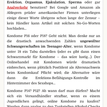
Erektion
,
Orgasmus
,
Ejakulation
,
Sperma
oder gar
Analverkehr
benutzen? Bei Google und Amazon als
Ablegern prüder amerikanischer Firmen unterliegen
einige dieser Worte übrigens schon lange der Zensur –
kein Händler kann Artikel mit solchen No-Go-Worten
hochladen…
Kondome P16 oder P18? Geht nicht. Man denke nur an
die drastisch anwachsenden Zahlen
ungewollter
Schwangerschaften im Teenager-Alter
, wenn Kondome
unter 18 ein Tabu darstellen (oder es gibt dann einen
Schwarzmarkt für Kondome – das wäre lustig…). Der
Onlinehandel mit Kondomen würde dramatisch
einbrechen, wenn plötzlich PostIdent als Altersnachweis
beim Kondomkauf Pflicht wird; die Alternative wäre
dann die Erektions-Befähigungs-Kontrolle im
Hinterzimmer des Sexshops…
Kondome P14? P12? Ab wann darf man dürfen? Macht
sich ein Versandhändler strafbar, wenn es einem
Jugendlichen gelingt, online Kondome zu kaufen?
Werden dann analog zu den Tankstellen-Alkohol-Checks