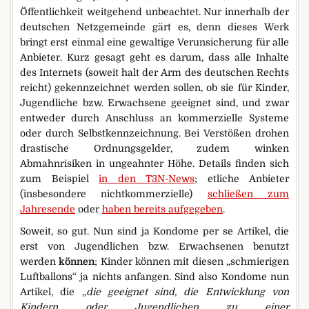
Öffentlichkeit weitgehend unbeachtet. Nur innerhalb der
deutschen Netzgemeinde gärt es, denn dieses Werk
bringt erst einmal eine gewaltige Verunsicherung für alle
Anbieter. Kurz gesagt geht es darum, dass alle Inhalte
des Internets (soweit halt der Arm des deutschen Rechts
reicht) gekennzeichnet werden sollen, ob sie für Kinder,
Jugendliche bzw. Erwachsene geeignet sind, und zwar
entweder durch Anschluss an kommerzielle Systeme
oder durch Selbstkennzeichnung. Bei Verstößen drohen
drastische Ordnungsgelder, zudem winken
Abmahnrisiken in ungeahnter Höhe. Details finden sich
zum Beispiel
in den T3N-News
; etliche Anbieter
(insbesondere nichtkommerzielle)
schließen zum
Jahresende
oder
haben bereits aufgegeben
.
Soweit, so gut. Nun sind ja Kondome per se Artikel, die
erst von Jugendlichen bzw. Erwachsenen benutzt
werden
können
; Kinder können mit diesen „schmierigen
Luftballons“ ja nichts anfangen. Sind also Kondome nun
Artikel, die „
die geeignet sind, die Entwicklung von
Kindern oder Jugendlichen zu einer