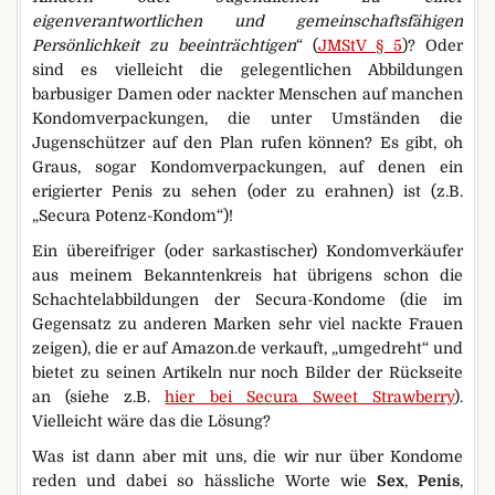
eigenverantwortlichen und gemeinschaftsfähigen
Persönlichkeit zu beeinträchtigen
“ (
JMStV § 5
)? Oder
sind es vielleicht die gelegentlichen Abbildungen
barbusiger Damen oder nackter Menschen auf manchen
Kondomverpackungen, die unter Umständen die
Jugenschützer auf den Plan rufen können? Es gibt, oh
Graus, sogar Kondomverpackungen, auf denen ein
erigierter Penis zu sehen (oder zu erahnen) ist (z.B.
„Secura Potenz-Kondom“)!
Ein übereifriger (oder sarkastischer) Kondomverkäufer
aus meinem Bekanntenkreis hat übrigens schon die
Schachtelabbildungen der Secura-Kondome (die im
Gegensatz zu anderen Marken sehr viel nackte Frauen
zeigen), die er auf Amazon.de verkauft, „umgedreht“ und
bietet zu seinen Artikeln nur noch Bilder der Rückseite
an (siehe z.B.
hier bei Secura Sweet Strawberry
).
Vielleicht wäre das die Lösung?
Was ist dann aber mit uns, die wir nur über Kondome
reden und dabei so hässliche Worte wie
Sex
,
Penis
,