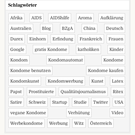
Schlagwörter
Afrika
AIDS
AIDShilfe
Aroma
Aufklärung
Australien
Blog
BZgA
China
Deutsch
Durex
Einhorn
Erfindung
Frankreich
Frauen
Google
gratis Kondome
katholiken
Kinder
Kondom
Kondomautomat
Kondome
Kondome benutzen
Kondome kaufen
Kondomkunst
Kondomwerbung
Kunst
Latex
Papst
Prostituierte
Qualitätsjournalismus
Ritex
Satire
Schweiz
Startup
Studie
Twitter
USA
vegane Kondome
Verhütung
Video
Werbekondome
Werbung
Witz
Österreich