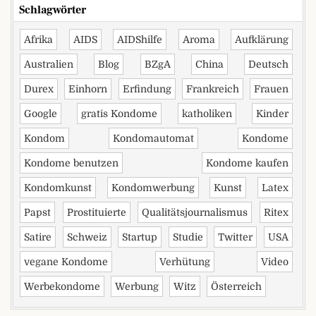
Schlagwörter
Afrika
AIDS
AIDShilfe
Aroma
Aufklärung
Australien
Blog
BZgA
China
Deutsch
Durex
Einhorn
Erfindung
Frankreich
Frauen
Google
gratis Kondome
katholiken
Kinder
Kondom
Kondomautomat
Kondome
Kondome benutzen
Kondome kaufen
Kondomkunst
Kondomwerbung
Kunst
Latex
Papst
Prostituierte
Qualitätsjournalismus
Ritex
Satire
Schweiz
Startup
Studie
Twitter
USA
vegane Kondome
Verhütung
Video
Werbekondome
Werbung
Witz
Österreich