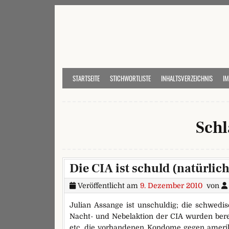
Skip to content
STARTSEITE
STICHWORTLISTE
INHALTSVERZEICHNIS
I
Sch
Die CIA ist schuld (natürlich
Veröffentlicht am
9. Dezember 2010
von
Julian Assange ist unschuldig; die schwedi
Nacht- und Nebelaktion der CIA wurden berei
etc. die vorhandenen Kondome gegen amerik