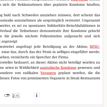
als sich die Reklamationen über geplatzte Kondome häuften,
og bald nach Schweden umziehen müssen; dort scheint das
Ausmaße anzunehmen als ursprünglich vermutet. Ungenannt
eiter, es sei zu spontanen Solidaritäts-Beischlafaktionen in
erlauf die Teilnehmer demonstrativ ihre Kondome gelocht
en die jeweils nächste Polizeistation aufgesucht und sich
 angezeigt.
estreitet ungefragt jede Beteiligung an der Aktion;
RFSU-
zwar das, durch das der Penis in selbiges eingeführt werde;
sehen, versicherte ein Sprecher der Firma.
eller bedauert, an dieser Aktion nicht beteiligt worden zu
me seien in Wirklichkeit
australische Kondome
gewesen, und
 sondern von radikalen
Veganern
geplant worden, die die
denen Fotos von prominenten Veganern in Steak-Restaurants