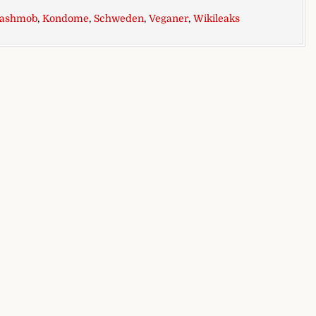
lashmob
,
Kondome
,
Schweden
,
Veganer
,
Wikileaks
ch).