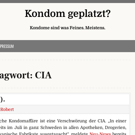
Kondom geplatzt?
Kondome sind was Feines. Meistens.
MPRESSUM
lagwort:
CIA
).
Robert
sche Kondomaffäre ist eine Verschwörung der CIA. „In einer
ts im Juli in ganz Schweden in allen Apotheken, Drogerien,
anische Fabrikate ausgetauscht“, meldete
Neu-News
bereits