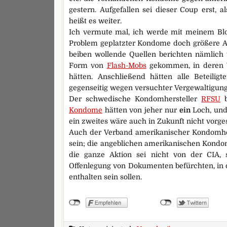
gestern. Aufgefallen sei dieser Coup erst, 
heißt es weiter.
Ich vermute mal, ich werde mit meinem Bl
Problem geplatzter Kondome doch größere 
beiben wollende Quellen berichten nämlich w
Form von
Flash-Mobs
gekommen, in deren V
hätten. Anschließend hätten alle Beteiligt
gegenseitig wegen versuchter Vergewaltigung
Der schwedische Kondomhersteller
RFSU
b
Kondome
hätten von jeher nur
ein
Loch, und 
ein zweites wäre auch in Zukunft nicht vorge
Auch der Verband amerikanischer Kondomherst
sein; die angeblichen amerikanischen Kondo
die ganze Aktion sei nicht von der CIA,
Offenlegung von Dokumenten befürchten, in 
enthalten sein sollen.