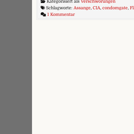
Kategorisiert als
Verschwörungen
Schlagworte:
Assange
,
CIA
,
condomgate
,
F
zu Die CIA ist schuld (natürli
1 Kommentar