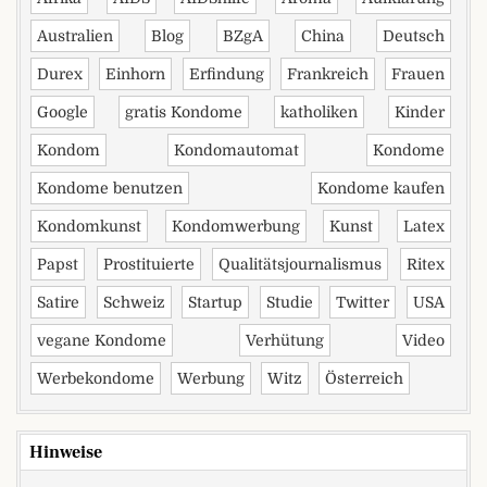
Australien
Blog
BZgA
China
Deutsch
Durex
Einhorn
Erfindung
Frankreich
Frauen
Google
gratis Kondome
katholiken
Kinder
Kondom
Kondomautomat
Kondome
Kondome benutzen
Kondome kaufen
Kondomkunst
Kondomwerbung
Kunst
Latex
Papst
Prostituierte
Qualitätsjournalismus
Ritex
Satire
Schweiz
Startup
Studie
Twitter
USA
vegane Kondome
Verhütung
Video
Werbekondome
Werbung
Witz
Österreich
Hinweise