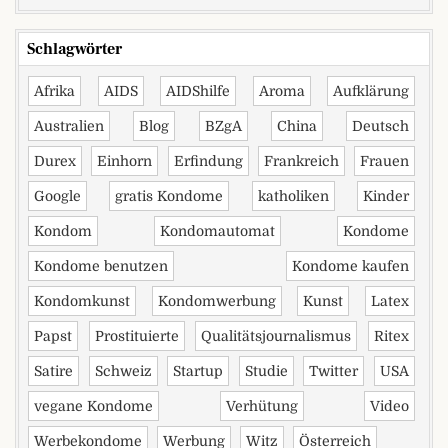
Schlagwörter
Afrika
AIDS
AIDShilfe
Aroma
Aufklärung
Australien
Blog
BZgA
China
Deutsch
Durex
Einhorn
Erfindung
Frankreich
Frauen
Google
gratis Kondome
katholiken
Kinder
Kondom
Kondomautomat
Kondome
Kondome benutzen
Kondome kaufen
Kondomkunst
Kondomwerbung
Kunst
Latex
Papst
Prostituierte
Qualitätsjournalismus
Ritex
Satire
Schweiz
Startup
Studie
Twitter
USA
vegane Kondome
Verhütung
Video
Werbekondome
Werbung
Witz
Österreich