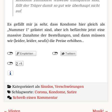
Kondome zumindest teilweise transparent sind,
fällt der Träger damit so gut wie überhaupt nicht
auf.
Es gefällt mir ja sehr, dass Kondome hier gleich als
„Nummer 1“ gelistet sind, aber ich befürchte jetzt eine
massive Zunahme der Bestellungen, und dann müssen
wir (leider, leider, seufz) die Preise erhöhen…
Kategorisiert als
Sinnlos
,
Verschwörungen
Schlagworte:
Corona
,
Kondome
,
Satire
zu Der fehlte noch
Schreib einen Kommentar
Beitragsnavigation
← Idioten
Musik! →