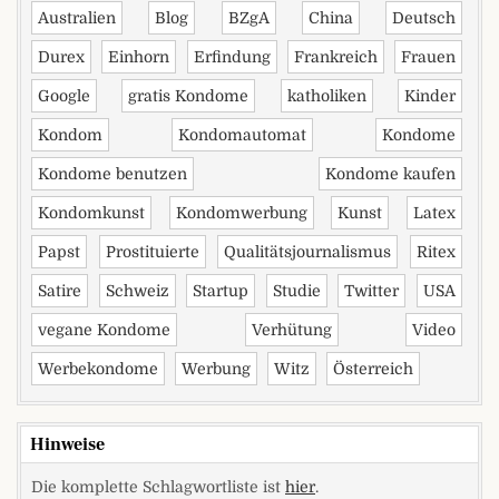
Australien
Blog
BZgA
China
Deutsch
Durex
Einhorn
Erfindung
Frankreich
Frauen
Google
gratis Kondome
katholiken
Kinder
Kondom
Kondomautomat
Kondome
Kondome benutzen
Kondome kaufen
Kondomkunst
Kondomwerbung
Kunst
Latex
Papst
Prostituierte
Qualitätsjournalismus
Ritex
Satire
Schweiz
Startup
Studie
Twitter
USA
vegane Kondome
Verhütung
Video
Werbekondome
Werbung
Witz
Österreich
Hinweise
Die komplette Schlagwortliste ist
hier
.