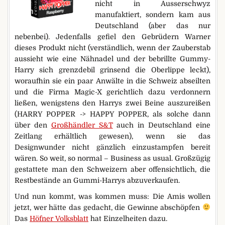
nicht in Ausserschwyz
manufaktiert, sondern kam aus
Deutschland (aber das nur
nebenbei). Jedenfalls gefiel den Gebrüdern Warner
dieses Produkt nicht (verständlich, wenn der Zauberstab
aussieht wie eine Nähnadel und der bebrillte Gummy-
Harry sich grenzdebil grinsend die Oberlippe leckt),
woraufhin sie ein paar Anwälte in die Schweiz abseilten
und die Firma Magic-X gerichtlich dazu verdonnern
ließen, wenigstens den Harrys zwei Beine auszureißen
(HARRY POPPER -> HAPPY POPPER, als solche dann
über den
Großhändler S&T
auch in Deutschland eine
Zeitlang erhältlich gewesen), wenn sie das
Designwunder nicht gänzlich einzustampfen bereit
wären. So weit, so normal – Business as usual. Großzügig
gestattete man den Schweizern aber offensichtlich, die
Restbestände an Gummi-Harrys abzuverkaufen.
Und nun kommt, was kommen muss: Die Amis wollen
jetzt, wer hätte das gedacht, die Gewinne abschöpfen
Das
Höfner Volksblatt
hat Einzelheiten dazu.