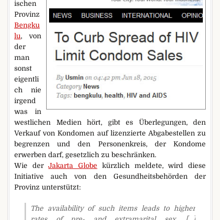
ischen
Provinz
Bengku
lu
, von
der
man
sonst
eigentli
ch nie
irgend
was in
westlichen Medien hört, gibt es Überlegungen, den
Verkauf von Kondomen auf lizenzierte Abgabestellen zu
begrenzen und den Personenkreis, der Kondome
erwerben darf, gesetzlich zu beschränken.
Wie der
Jakarta Globe
kürzlich meldete, wird diese
Initiative auch von den Gesundheitsbehörden der
Provinz unterstützt:
The availability of such items leads to higher
rates of pre- and extramarital sex. […]