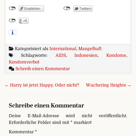
Kategorisiert als
International
,
Mangelhaft
Schlagworte:
AIDS
,
Indonesien
,
Kondome
,
Kondomverbot
zu Kondome weg – AIDS weg. G
Schreib einen Kommentar
Beitragsnavigation
← Harry ist jetzt Happy. Oder nicht?
Wuchering Heights →
Schreibe einen Kommentar
Deine E-Mail-Adresse wird nicht veröffentlicht.
Erforderliche Felder sind mit
*
markiert
Kommentar
*