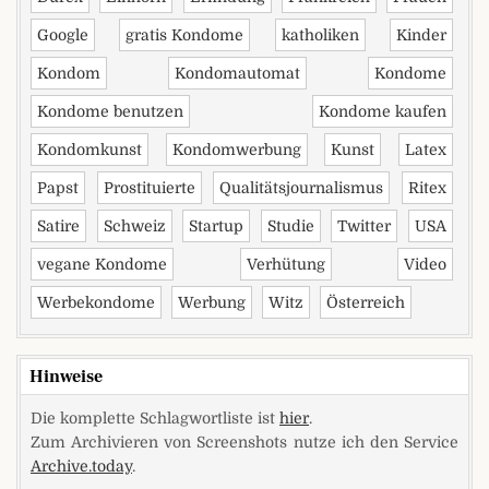
Google
gratis Kondome
katholiken
Kinder
Kondom
Kondomautomat
Kondome
Kondome benutzen
Kondome kaufen
Kondomkunst
Kondomwerbung
Kunst
Latex
Papst
Prostituierte
Qualitätsjournalismus
Ritex
Satire
Schweiz
Startup
Studie
Twitter
USA
vegane Kondome
Verhütung
Video
Werbekondome
Werbung
Witz
Österreich
Hinweise
Die komplette Schlagwortliste ist
hier
.
Zum Archivieren von Screenshots nutze ich den Service
Archive.today
.