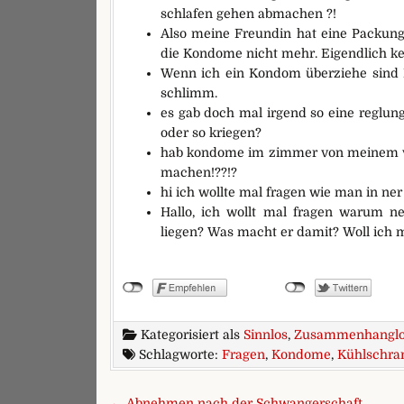
schlafen gehen abmachen ?!
Also meine Freundin hat eine Packung
die Kondome nicht mehr. Eigendlich k
Wenn ich ein Kondom überziehe sind Fa
schlimm.
es gab doch mal irgend so eine reglu
oder so kriegen?
hab kondome im zimmer von meinem vat
machen!??!?
hi ich wollte mal fragen wie man in n
Hallo, ich wollt mal fragen warum 
liegen? Was macht er damit? Woll ich
Kategorisiert als
Sinnlos
,
Zusammenhangl
Schlagworte:
Fragen
,
Kondome
,
Kühlschra
Beitragsnavigation
← Abnehmen nach der Schwangerschaft