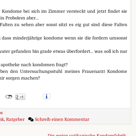
 Kondome bei sich im Zimmer versteckt und jetzt findet sie
ein Probolem aber…
lten zu sehen aber sonst sitzt es eig gut sind diese Falten
ng dass minderjährige kondome wenn sie die fordern umsonst
er gefunden bin grade etwas überfordert… was soll ich nur
er apotheke nach kondomen fragt?
neben den Untersuchungsstuhl meines Frauenarzt Kondome
 mir sorgen machen?
os
zu Lieber nicht.
nk
,
Ratgeber
Schreib einen Kommentar
Die ewige vatikanische Kondomfabrik →