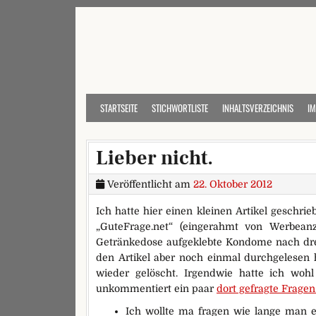
Skip to content
STARTSEITE
STICHWORTLISTE
INHALTSVERZEICHNIS
I
Lieber nicht.
Veröffentlicht am
22. Oktober 2012
Ich hatte hier einen kleinen Artikel geschr
„GuteFrage.net“ (eingerahmt von Werbeanz
Getränkedose aufgeklebte Kondome nach dr
den Artikel aber noch einmal durchgelesen 
wieder gelöscht. Irgendwie hatte ich woh
unkommentiert ein paar
dort gefragte Frag
Ich wollte ma fragen wie lange man e