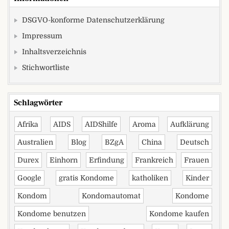
DSGVO-konforme Datenschutzerklärung
Impressum
Inhaltsverzeichnis
Stichwortliste
Schlagwörter
Afrika
AIDS
AIDShilfe
Aroma
Aufklärung
Australien
Blog
BZgA
China
Deutsch
Durex
Einhorn
Erfindung
Frankreich
Frauen
Google
gratis Kondome
katholiken
Kinder
Kondom
Kondomautomat
Kondome
Kondome benutzen
Kondome kaufen