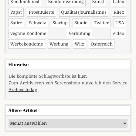
Kondomkunst
Kondomwerbung
Kunst
Latex
Papst
Prostituierte
Qualitätsjournalismus
Ritex
Satire
Schweiz
Startup
Studie
Twitter
USA
vegane Kondome
Verhütung
Video
Werbekondome
Werbung
Witz
Österreich
Hinweise
Die komplette Schlagwortliste ist
hier
.
Zum Archivieren von Screenshots nutze ich den Service
Archive.today
.
Ältere Artikel
Ältere Artikel