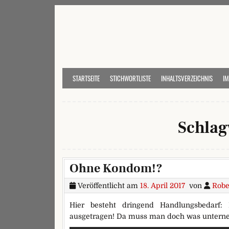
Skip to content
STARTSEITE
STICHWORTLISTE
INHALTSVERZEICHNIS
I
Schlag
Ohne Kondom!?
Veröffentlicht am
18. April 2017
von
Robe
Hier besteht dringend Handlungsbedarf: 
ausgetragen! Da muss man doch was untern