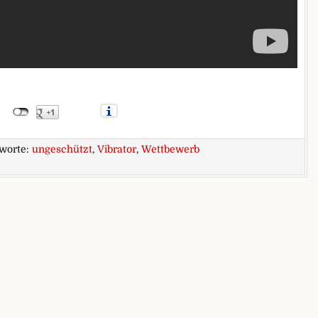
worte:
ungeschützt
,
Vibrator
,
Wettbewerb
m!?