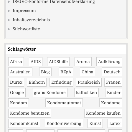
DSGVO-konforme Datenschutzerklärung
Impressum
Inhaltsverzeichnis
Stichwortliste
Schlagwörter
Afrika
AIDS
AIDShilfe
Aroma
Aufklärung
Australien
Blog
BZgA
China
Deutsch
Durex
Einhorn
Erfindung
Frankreich
Frauen
Google
gratis Kondome
katholiken
Kinder
Kondom
Kondomautomat
Kondome
Kondome benutzen
Kondome kaufen
Kondomkunst
Kondomwerbung
Kunst
Latex