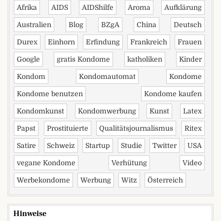
Afrika
AIDS
AIDShilfe
Aroma
Aufklärung
Australien
Blog
BZgA
China
Deutsch
Durex
Einhorn
Erfindung
Frankreich
Frauen
Google
gratis Kondome
katholiken
Kinder
Kondom
Kondomautomat
Kondome
Kondome benutzen
Kondome kaufen
Kondomkunst
Kondomwerbung
Kunst
Latex
Papst
Prostituierte
Qualitätsjournalismus
Ritex
Satire
Schweiz
Startup
Studie
Twitter
USA
vegane Kondome
Verhütung
Video
Werbekondome
Werbung
Witz
Österreich
Hinweise