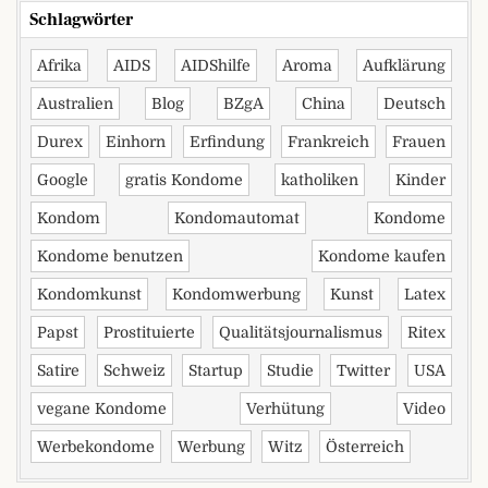
Schlagwörter
Afrika
AIDS
AIDShilfe
Aroma
Aufklärung
Australien
Blog
BZgA
China
Deutsch
Durex
Einhorn
Erfindung
Frankreich
Frauen
Google
gratis Kondome
katholiken
Kinder
Kondom
Kondomautomat
Kondome
Kondome benutzen
Kondome kaufen
Kondomkunst
Kondomwerbung
Kunst
Latex
Papst
Prostituierte
Qualitätsjournalismus
Ritex
Satire
Schweiz
Startup
Studie
Twitter
USA
vegane Kondome
Verhütung
Video
Werbekondome
Werbung
Witz
Österreich