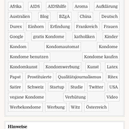
Afrika
AIDS
AIDShilfe
Aroma
Aufklärung
Australien
Blog
BZgA
China
Deutsch
Durex
Einhorn
Erfindung
Frankreich
Frauen
Google
gratis Kondome
katholiken
Kinder
Kondom
Kondomautomat
Kondome
Kondome benutzen
Kondome kaufen
Kondomkunst
Kondomwerbung
Kunst
Latex
Papst
Prostituierte
Qualitätsjournalismus
Ritex
Satire
Schweiz
Startup
Studie
Twitter
USA
vegane Kondome
Verhütung
Video
Werbekondome
Werbung
Witz
Österreich
Hinweise