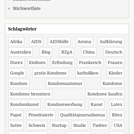
Stichwortliste
Schlagwörter
Afrika
AIDS
AIDShilfe
Aroma
Aufklärung
Australien
Blog
BZgA
China
Deutsch
Durex
Einhorn
Erfindung
Frankreich
Frauen
Google
gratis Kondome
katholiken
Kinder
Kondom
Kondomautomat
Kondome
Kondome benutzen
Kondome kaufen
Kondomkunst
Kondomwerbung
Kunst
Latex
Papst
Prostituierte
Qualitätsjournalismus
Ritex
Satire
Schweiz
Startup
Studie
Twitter
USA