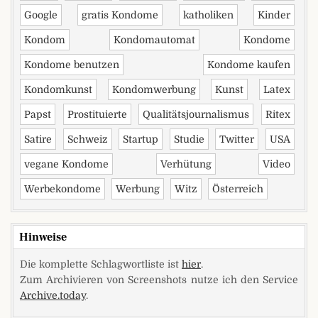
Google
gratis Kondome
katholiken
Kinder
Kondom
Kondomautomat
Kondome
Kondome benutzen
Kondome kaufen
Kondomkunst
Kondomwerbung
Kunst
Latex
Papst
Prostituierte
Qualitätsjournalismus
Ritex
Satire
Schweiz
Startup
Studie
Twitter
USA
vegane Kondome
Verhütung
Video
Werbekondome
Werbung
Witz
Österreich
Hinweise
Die komplette Schlagwortliste ist
hier
.
Zum Archivieren von Screenshots nutze ich den Service
Archive.today
.