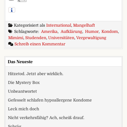
Kategorisiert als
International
,
Mangelhaft
Schlagworte:
Amerika
,
Aufklärung
,
Humor
,
Kondom
,
Mimimi
,
Studenden
,
Universitäten
,
Vergewaltigung
zu Donuts, Kondome und Mimim
Schreib einen Kommentar
Das Neueste
Hitzetod. Jetzt aber wirklich.
Die Mystery Box
Unbeantwortet
Gefesselt schlafen hypoallergene Kondome
Leck mich doch
Nicht verkehrsfähig? Ach, scheiß drauf.
Schräg