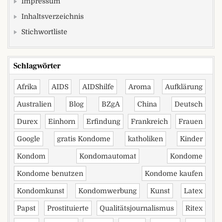
Impressum
Inhaltsverzeichnis
Stichwortliste
Schlagwörter
Afrika
AIDS
AIDShilfe
Aroma
Aufklärung
Australien
Blog
BZgA
China
Deutsch
Durex
Einhorn
Erfindung
Frankreich
Frauen
Google
gratis Kondome
katholiken
Kinder
Kondom
Kondomautomat
Kondome
Kondome benutzen
Kondome kaufen
Kondomkunst
Kondomwerbung
Kunst
Latex
Papst
Prostituierte
Qualitätsjournalismus
Ritex