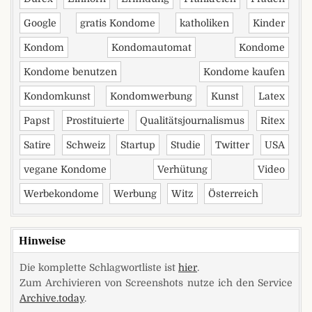
Google
gratis Kondome
katholiken
Kinder
Kondom
Kondomautomat
Kondome
Kondome benutzen
Kondome kaufen
Kondomkunst
Kondomwerbung
Kunst
Latex
Papst
Prostituierte
Qualitätsjournalismus
Ritex
Satire
Schweiz
Startup
Studie
Twitter
USA
vegane Kondome
Verhütung
Video
Werbekondome
Werbung
Witz
Österreich
Hinweise
Die komplette Schlagwortliste ist
hier
.
Zum Archivieren von Screenshots nutze ich den Service
Archive.today
.