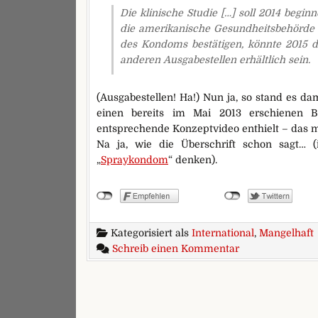
Die klinische Studie […] soll 2014 begi
die amerikanische Gesundheitsbehörde i
des Kondoms bestätigen, könnte 2015 d
anderen Ausgabestellen erhältlich sein.
(Ausgabestellen! Ha!) Nun ja, so stand es dam
einen bereits im Mai 2013 erschienen 
entsprechende Konzeptvideo enthielt – das mit
Na ja, wie die Überschrift schon sagt…
„
Spraykondom
“ denken).
Kategorisiert als
International
,
Mangelhaft
zu Für’n Arsch
Schreib einen Kommentar