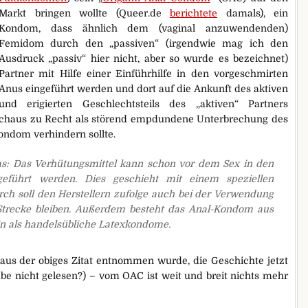
Markt bringen wollte (Queer.de
berichtete
damals), ein
Kondom, dass ähnlich dem (vaginal anzuwendenden)
Femidom durch den „passiven“ (irgendwie mag ich den
Ausdruck „passiv“ hier nicht, aber so wurde es bezeichnet)
Partner mit Hilfe einer Einführhilfe in den vorgeschmirten
Anus eingeführt werden und dort auf die Ankunft des aktiven
und erigierten Geschlechtsteils des „aktiven“ Partners
rchaus zu Recht als störend empdundene Unterbrechung des
ndom verhindern sollte.
s: Das Verhütungsmittel kann schon vor dem Sex in den
führt werden. Dies geschieht mit einem speziellen
durch soll den Herstellern zufolge auch bei der Verwendung
Strecke bleiben. Außerdem besteht das Anal-Kondom aus
ein als handelsübliche Latexkondome.
 aus der obiges Zitat entnommen wurde, die Geschichte jetzt
e nicht gelesen?) – vom OAC ist weit und breit nichts mehr