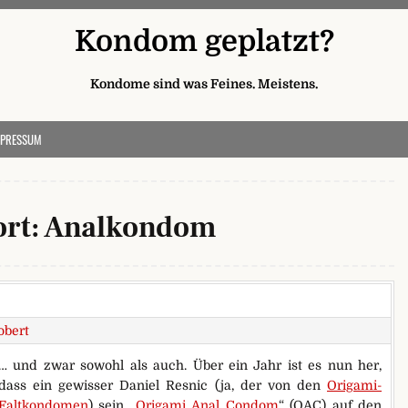
Kondom geplatzt?
Kondome sind was Feines. Meistens.
MPRESSUM
rt:
Analkondom
obert
… und zwar sowohl als auch. Über ein Jahr ist es nun her,
dass ein gewisser Daniel Resnic (ja, der von den
Origami-
Faltkondomen
) sein „
Origami Anal Condom
“ (OAC) auf den