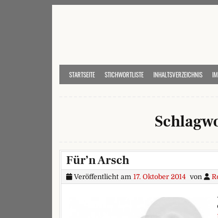
Skip to content
STARTSEITE
STICHWORTLISTE
INHALTSVERZEICHNIS
I
Schlagwo
Für’n Arsch
Veröffentlicht am
17. Oktober 2014
von
R