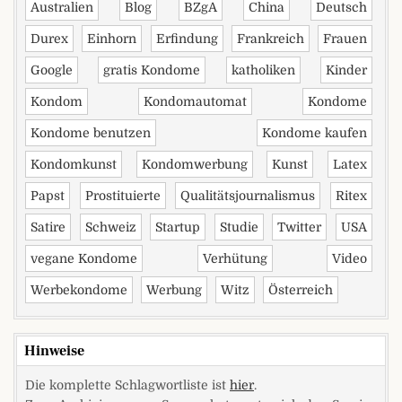
Australien
Blog
BZgA
China
Deutsch
Durex
Einhorn
Erfindung
Frankreich
Frauen
Google
gratis Kondome
katholiken
Kinder
Kondom
Kondomautomat
Kondome
Kondome benutzen
Kondome kaufen
Kondomkunst
Kondomwerbung
Kunst
Latex
Papst
Prostituierte
Qualitätsjournalismus
Ritex
Satire
Schweiz
Startup
Studie
Twitter
USA
vegane Kondome
Verhütung
Video
Werbekondome
Werbung
Witz
Österreich
Hinweise
Die komplette Schlagwortliste ist
hier
.