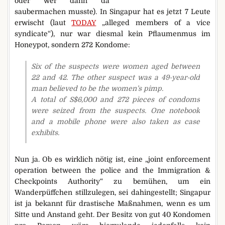
oder wer dann da
saubermachen musste). In Singapur hat es jetzt 7 Leute
erwischt (laut
TODAY
„alleged members of a vice
syndicate“), nur war diesmal kein Pflaumenmus im
Honeypot, sondern 272 Kondome:
Six of the suspects were women aged between
22 and 42. The other suspect was a 49-year-old
man believed to be the women’s pimp.
A total of S$6,000 and 272 pieces of condoms
were seized from the suspects. One notebook
and a mobile phone were also taken as case
exhibits.
Nun ja. Ob es wirklich nötig ist, eine „joint enforcement
operation between the police and the Immigration &
Checkpoints Authority“ zu bemühen, um ein
Wanderpüffchen stillzulegen, sei dahingestellt; Singapur
ist ja bekannt für drastische Maßnahmen, wenn es um
Sitte und Anstand geht. Der Besitz von gut 40 Kondomen