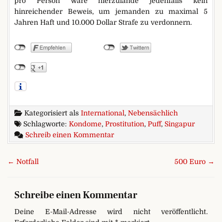
pro Person wäre hierzulande jedenfalls kein
hinreichender Beweis, um jemanden zu maximal 5
Jahren Haft und 10.000 Dollar Strafe zu verdonnern.
Kategorisiert als
International
,
Nebensächlich
Schlagworte:
Kondome
,
Prostitution
,
Puff
,
Singapur
zu Sieben auf einen Streich
Schreib einen Kommentar
Beitragsnavigation
← Notfall
500 Euro →
Schreibe einen Kommentar
Deine E-Mail-Adresse wird nicht veröffentlicht.