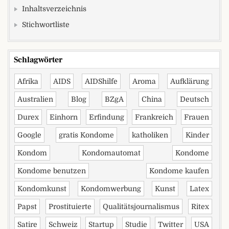
Inhaltsverzeichnis
Stichwortliste
Schlagwörter
Afrika
AIDS
AIDShilfe
Aroma
Aufklärung
Australien
Blog
BZgA
China
Deutsch
Durex
Einhorn
Erfindung
Frankreich
Frauen
Google
gratis Kondome
katholiken
Kinder
Kondom
Kondomautomat
Kondome
Kondome benutzen
Kondome kaufen
Kondomkunst
Kondomwerbung
Kunst
Latex
Papst
Prostituierte
Qualitätsjournalismus
Ritex
Satire
Schweiz
Startup
Studie
Twitter
USA