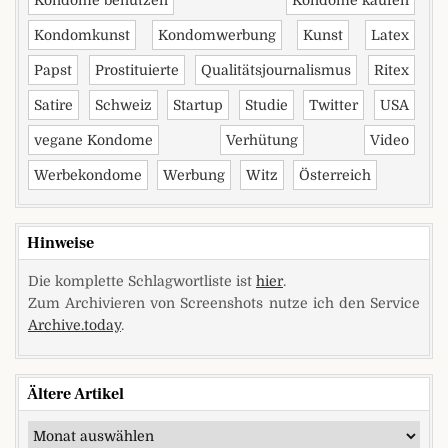
Kondome benutzen
Kondome kaufen
Kondomkunst
Kondomwerbung
Kunst
Latex
Papst
Prostituierte
Qualitätsjournalismus
Ritex
Satire
Schweiz
Startup
Studie
Twitter
USA
vegane Kondome
Verhütung
Video
Werbekondome
Werbung
Witz
Österreich
Hinweise
Die komplette Schlagwortliste ist
hier
.
Zum Archivieren von Screenshots nutze ich den Service
Archive.today
.
Ältere Artikel
Ältere Artikel