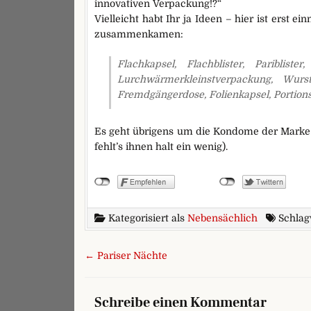
innovativen Verpackung!?“
Vielleicht habt Ihr ja Ideen – hier ist erst 
zusammenkamen:
Flachkapsel, Flachblister, Paribliste
Lurchwärmerkleinstverpackung, Wur
Fremdgängerdose, Folienkapsel, Portio
Es geht übrigens um die Kondome der Marke 
fehlt’s ihnen halt ein wenig).
Kategorisiert als
Nebensächlich
Schlag
Beitragsnavigation
← Pariser Nächte
Schreibe einen Kommentar