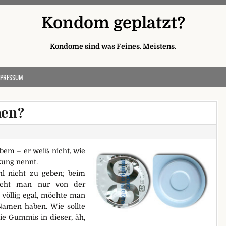
Kondom geplatzt?
Kondome sind was Feines. Meistens.
MPRESSUM
hen?
bem – er weiß nicht, wie
kung nennt.
l nicht zu geben; beim
pricht man nur von der
a völlig egal, möchte man
amen haben. Wie sollte
ie Gummis in dieser, äh,