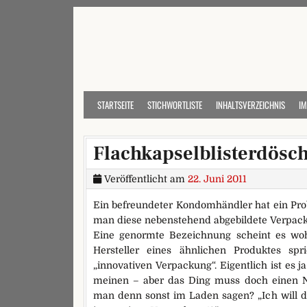
Skip to content
STARTSEITE
STICHWORTLISTE
INHALTSVERZEICHNIS
I
Flachkapselblisterdösc
Veröffentlicht am
22. Juni 2011
Ein befreundeter Kondomhändler hat ein Pro
man diese nebenstehend abgebildete Verpac
Eine genormte Bezeichnung scheint es woh
Hersteller eines ähnlichen Produktes s
„innovativen Verpackung“. Eigentlich ist es j
meinen – aber das Ding muss doch einen N
man denn sonst im Laden sagen? „Ich will d