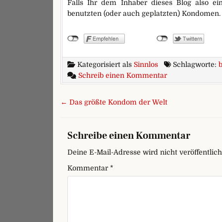
Falls Ihr dem Inhaber dieses Blog also e
benutzten (oder auch geplatzten) Kondomen.
Kategorisiert als
Sinnlos
Schlagworte:
zu Galerie ben
Schreib einen Kommentar
Beitragsnavigation
← Das größte Kondom der Welt
Schreibe einen Kommentar
Deine E-Mail-Adresse wird nicht veröffentlich
Kommentar
*