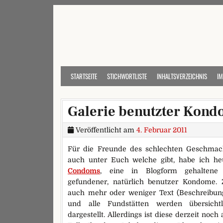
Skip to content
STARTSEITE
STICHWORTLISTE
INHALTSVERZEICHNIS
I
Galerie benutzter Kon
Veröffentlicht am
4. Februar 2011
Für die Freunde des schlechten Geschmacks
auch unter Euch welche gibt, habe ich he
Condoms
, eine in Blogform gehaltene 
gefundener, natürlich benutzer Kondome. 
auch mehr oder weniger Text (Beschreibung
und alle Fundstätten werden übersicht
dargestellt. Allerdings ist diese derzeit noch