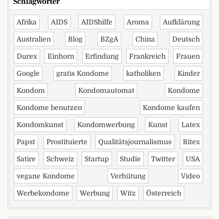
Schlagwörter
Afrika
AIDS
AIDShilfe
Aroma
Aufklärung
Australien
Blog
BZgA
China
Deutsch
Durex
Einhorn
Erfindung
Frankreich
Frauen
Google
gratis Kondome
katholiken
Kinder
Kondom
Kondomautomat
Kondome
Kondome benutzen
Kondome kaufen
Kondomkunst
Kondomwerbung
Kunst
Latex
Papst
Prostituierte
Qualitätsjournalismus
Ritex
Satire
Schweiz
Startup
Studie
Twitter
USA
vegane Kondome
Verhütung
Video
Werbekondome
Werbung
Witz
Österreich