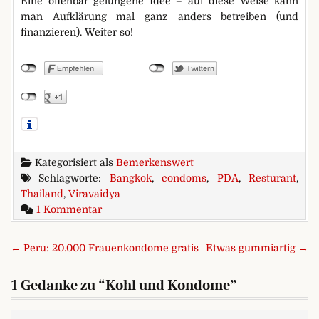
Eine offenbar gelungene Idee – auf diese Weise kann
man Aufklärung mal ganz anders betreiben (und
finanzieren). Weiter so!
Kategorisiert als
Bemerkenswert
Schlagworte:
Bangkok
,
condoms
,
PDA
,
Resturant
,
Thailand
,
Viravaidya
zu Kohl und Kondome
1 Kommentar
Beitragsnavigation
← Peru: 20.000 Frauenkondome gratis
Etwas gummiartig →
1 Gedanke zu “
Kohl und Kondome
”