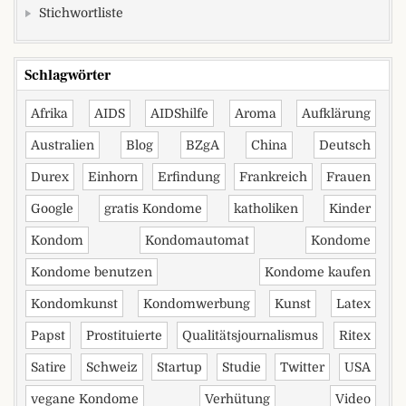
Stichwortliste
Schlagwörter
Afrika
AIDS
AIDShilfe
Aroma
Aufklärung
Australien
Blog
BZgA
China
Deutsch
Durex
Einhorn
Erfindung
Frankreich
Frauen
Google
gratis Kondome
katholiken
Kinder
Kondom
Kondomautomat
Kondome
Kondome benutzen
Kondome kaufen
Kondomkunst
Kondomwerbung
Kunst
Latex
Papst
Prostituierte
Qualitätsjournalismus
Ritex
Satire
Schweiz
Startup
Studie
Twitter
USA
vegane Kondome
Verhütung
Video