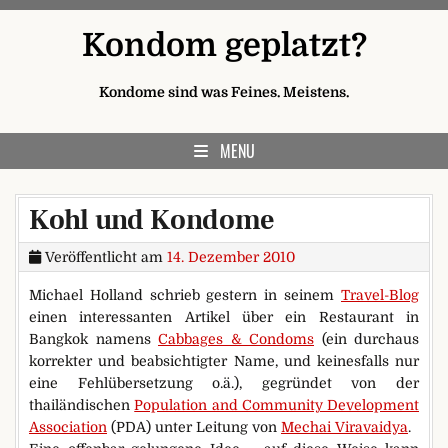
Skip to content
Kondom geplatzt?
Kondome sind was Feines. Meistens.
MENU
Kohl und Kondome
Veröffentlicht am
14. Dezember 2010
Michael Holland schrieb gestern in seinem
Travel-Blog
einen interessanten Artikel über ein Restaurant in
Bangkok namens
Cabbages & Condoms
(ein durchaus
korrekter und beabsichtigter Name, und keinesfalls nur
eine Fehlübersetzung o.ä.), gegründet von der
thailändischen
Population and Community Development
Association
(PDA) unter Leitung von
Mechai Viravaidya
.