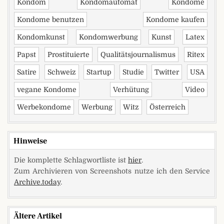
Kondom
Kondomautomat
Kondome
Kondome benutzen
Kondome kaufen
Kondomkunst
Kondomwerbung
Kunst
Latex
Papst
Prostituierte
Qualitätsjournalismus
Ritex
Satire
Schweiz
Startup
Studie
Twitter
USA
vegane Kondome
Verhütung
Video
Werbekondome
Werbung
Witz
Österreich
Hinweise
Die komplette Schlagwortliste ist
hier
.
Zum Archivieren von Screenshots nutze ich den Service
Archive.today
.
Ältere Artikel