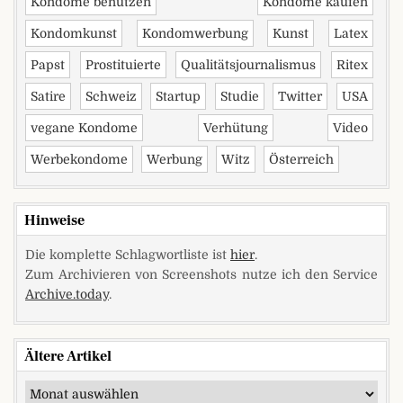
Kondome benutzen
Kondome kaufen
Kondomkunst
Kondomwerbung
Kunst
Latex
Papst
Prostituierte
Qualitätsjournalismus
Ritex
Satire
Schweiz
Startup
Studie
Twitter
USA
vegane Kondome
Verhütung
Video
Werbekondome
Werbung
Witz
Österreich
Hinweise
Die komplette Schlagwortliste ist
hier
.
Zum Archivieren von Screenshots nutze ich den Service
Archive.today
.
Ältere Artikel
Ältere Artikel