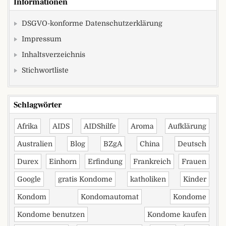
Informationen
DSGVO-konforme Datenschutzerklärung
Impressum
Inhaltsverzeichnis
Stichwortliste
Schlagwörter
Afrika
AIDS
AIDShilfe
Aroma
Aufklärung
Australien
Blog
BZgA
China
Deutsch
Durex
Einhorn
Erfindung
Frankreich
Frauen
Google
gratis Kondome
katholiken
Kinder
Kondom
Kondomautomat
Kondome
Kondome benutzen
Kondome kaufen