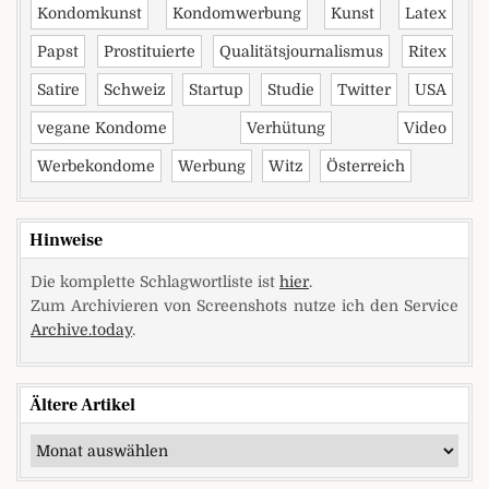
Kondomkunst
Kondomwerbung
Kunst
Latex
Papst
Prostituierte
Qualitätsjournalismus
Ritex
Satire
Schweiz
Startup
Studie
Twitter
USA
vegane Kondome
Verhütung
Video
Werbekondome
Werbung
Witz
Österreich
Hinweise
Die komplette Schlagwortliste ist
hier
.
Zum Archivieren von Screenshots nutze ich den Service
Archive.today
.
Ältere Artikel
Ältere Artikel