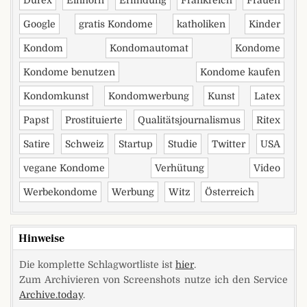
Google
gratis Kondome
katholiken
Kinder
Kondom
Kondomautomat
Kondome
Kondome benutzen
Kondome kaufen
Kondomkunst
Kondomwerbung
Kunst
Latex
Papst
Prostituierte
Qualitätsjournalismus
Ritex
Satire
Schweiz
Startup
Studie
Twitter
USA
vegane Kondome
Verhütung
Video
Werbekondome
Werbung
Witz
Österreich
Hinweise
Die komplette Schlagwortliste ist
hier
.
Zum Archivieren von Screenshots nutze ich den Service
Archive.today
.