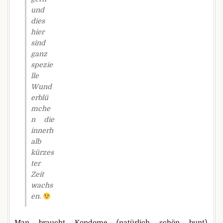
und
dies
hier
sind
ganz
spezie
lle
Wund
erblü
mche
n die
innerh
alb
kürzes
ter
Zeit
wachs
en.
Man braucht Kondome (natürlich schön bunt),