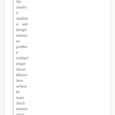
für
ander
e
Anläss
e, wie
beispi
elswei
se
größer
e
Geburt
stage.
Denn
Blümc
hen
schen
kt
man
doch
immer
gern