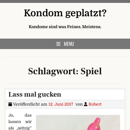
Skip to content
Kondom geplatzt?
Kondome sind was Feines. Meistens.
MENU
Schlagwort:
Spiel
Lass mal gucken
Veröffentlicht am
12. Juni 2017
von
Robert
Jo, das
lassen wir
als „witzig“