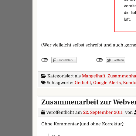
veralt
die lie
luft.
(Wer vielleicht selbst schreibt und auch gerne
Kategorisiert als
Mangelhaft
,
Zusammenha
Schlagworte:
Gedicht
,
Google Alerts
,
Kond
Zusammenarbeit zur Webver
Veröffentlicht am
22. September 2011
von
Ohne Kommentar (und ohne Korrektur):