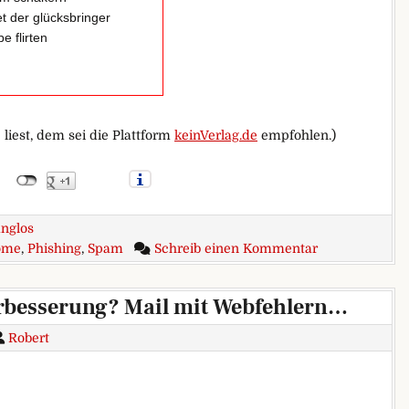
et der glücksbringer
be flirten
 liest, dem sei die Plattform
keinVerlag.de
empfohlen.)
nglos
zu Poesie zum
ome
,
Phishing
,
Spam
Schreib einen Kommentar
besserung? Mail mit Webfehlern…
Robert