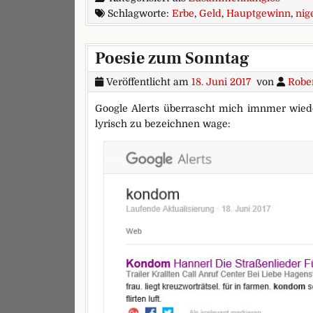
Schlagworte:
Erbe
,
Geld
,
Hauptgewinn
,
nig
Poesie zum Sonntag
Veröffentlicht am
18. Juni 2017
von
Robe
Google Alerts überrascht mich imnmer wieder
lyrisch zu bezeichnen wage: