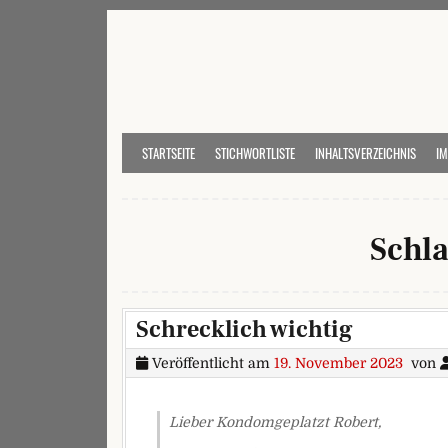
Skip to content
STARTSEITE
STICHWORTLISTE
INHALTSVERZEICHNIS
I
Schl
Schrecklich wichtig
Veröffentlicht am
19. November 2023
von
Lieber Kondomgeplatzt Robert,