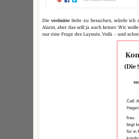
Die
verlinkte
Seite zu besuchen, würde ich n
Alarm, aber das will ja auch keiner. Wir woll
nur eine Frage des Layouts. Voilà – und scho
Kon
(Die 
v
Call: 
Hagen
frau.
liegt 
für in
kondo