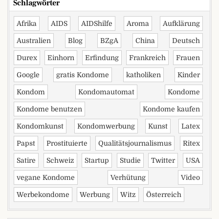
Schlagwörter
Afrika
AIDS
AIDShilfe
Aroma
Aufklärung
Australien
Blog
BZgA
China
Deutsch
Durex
Einhorn
Erfindung
Frankreich
Frauen
Google
gratis Kondome
katholiken
Kinder
Kondom
Kondomautomat
Kondome
Kondome benutzen
Kondome kaufen
Kondomkunst
Kondomwerbung
Kunst
Latex
Papst
Prostituierte
Qualitätsjournalismus
Ritex
Satire
Schweiz
Startup
Studie
Twitter
USA
vegane Kondome
Verhütung
Video
Werbekondome
Werbung
Witz
Österreich