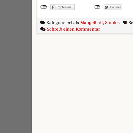
Kategorisiert als
Mangelhaft
,
Sinnlos
Sc
zu Kondome im 
Schreib einen Kommentar