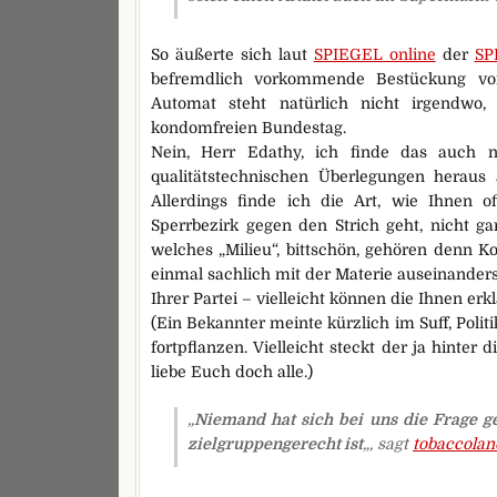
So äußerte sich laut
SPIEGEL online
der
SP
befremdlich vorkommende Bestückung vo
Automat steht natürlich nicht irgendwo
kondomfreien Bundestag.
Nein, Herr Edathy, ich finde das auch ni
qualitätstechnischen Überlegungen heraus
Allerdings finde ich die Art, wie Ihnen 
Sperrbezirk gegen den Strich geht, nicht ga
welches „Milieu“, bittschön, gehören denn K
einmal sachlich mit der Materie auseinander
Ihrer Partei – vielleicht können die Ihnen er
(Ein Bekannter meinte kürzlich im Suff, Polit
fortpflanzen. Vielleicht steckt der ja hinter 
liebe Euch doch alle.)
„
Niemand hat sich bei uns die Frage g
zielgruppengerecht ist
„, sagt
tobaccolan