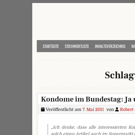
Skip to content
STARTSEITE
STICHWORTLISTE
INHALTSVERZEICHNIS
I
Schlag
Kondome im Bundestag: Ja
Veröffentlicht am
7. Mai 2011
von
Robert
„Ich denke, dass alle interessierten K
solch einen Artikel auch im Supermarkt 