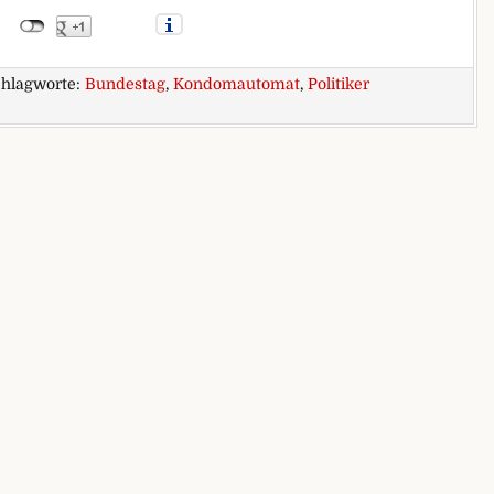
hlagworte:
Bundestag
,
Kondomautomat
,
Politiker
Bundestag: Ja und?