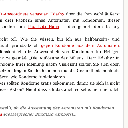
D-Abgeordnete Sebastian Edathy
über die ihm wohl äußerst
n drei Fächern eines Automaten mit Kondomen; dieser
, sondern im
Paul-Löbe-Haus
– das gehört dem bislang
cht toll. Wie Sie wissen, bin ich aus haltbarkeits- und
 auch grundsätzlich
gegen Kondome aus dem Automaten
.
offensichtlich die Anwesenheit von Kondomen im Heiligen
nz zeitgemäß. „Die Auflösung der Milieus“, Herr Edathy? In
ondome Ihrer Meinung nach? Vielleicht sollten Sie sich doch
setzen; fragen Sie doch einfach mal die Gesundheitsfachleute
klären, wie Kondome funktionieren.
iker sollten Kondome gratis bekommen, damit sie sich ja nicht
dieser Aktion? Nicht dass ich das auch so sehe, nein nein. Ich
estellt, ob die Ausstattung des Automaten mit Kondomen
d
-Pressesprecher Burkhard Armborst…