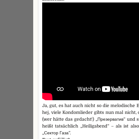
Ja, gut, es hat auch nicht so die melodisch
hej, viele Kondomlieder gibts nun mal nicht,
(wer hätte das gedacht!) „Презерватив“ und
heißt tatsächlich „Heiligabend“ – als ist a
„Сектор Газа“.