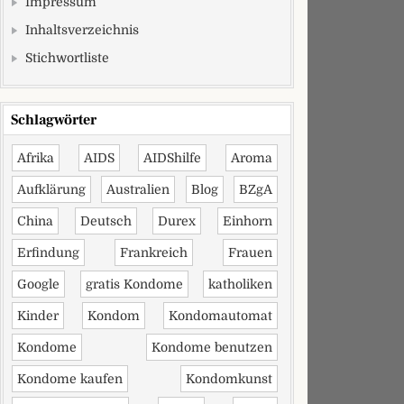
Impressum
Inhaltsverzeichnis
Stichwortliste
Schlagwörter
Afrika
AIDS
AIDShilfe
Aroma
Aufklärung
Australien
Blog
BZgA
China
Deutsch
Durex
Einhorn
Erfindung
Frankreich
Frauen
ristmas…. nicht.
Google
gratis Kondome
katholiken
Kinder
Kondom
Kondomautomat
Kondome
Kondome benutzen
Kondome kaufen
Kondomkunst