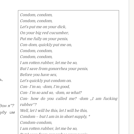
Condom, condom,
Condom, condom,
Let’s put me on your dick,
On your big red cucumber,
Put me fully on your penis,
Con-dom, quickly put me on,
Condom, condom,
Condom, condom,
I am rotten rubber, let me be so,
But I save from gonorrhea your penis,
Before you have sex,
ь,
Let’s quickly put condom on.
Con- I’m so, -dom, I’m good,
Con- I’m so and so, -dom, so what?
Con- how do you called me? -dom „I am fucking
rubber“?
дон я“?
Well, let I will be this, let I will be this,
буду им
Condom – but I am in in short supply, *
Condom-condom,
I am rotten rubber, let me be so,