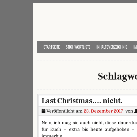
Skip to content
STARTSEITE
STICHWORTLISTE
INHALTSVERZEICHNIS
I
Schlagw
Last Christmas…. nicht.
Veröffentlicht am
23. Dezember 2017
von
Nein, ich mag sie auch nicht, diese dauerd
für Euch – extra bis heute aufgehoben – 
immerhin: