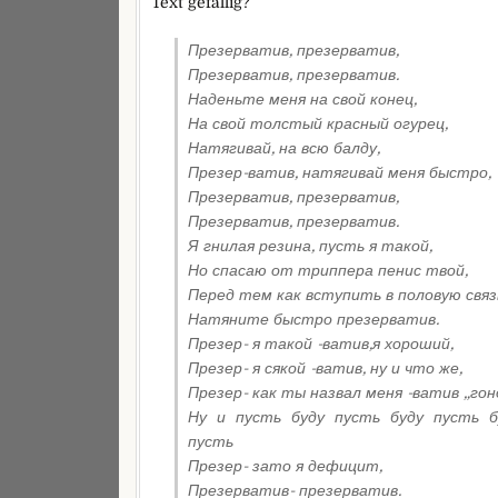
Text gefällig?
Презерватив, презерватив,
Презерватив, презерватив.
Наденьте меня на свой конец,
На свой толстый красный огурец,
Натягивай, на всю балду,
Презер-ватив, натягивай меня быстро,
Презерватив, презерватив,
Презерватив, презерватив.
Я гнилая резина, пусть я такой,
Но спасаю от триппера пенис твой,
Перед тем как вступить в половую связ
Натяните быстро презерватив.
Презер- я такой -ватив,я хороший,
Презер- я сякой -ватив, ну и что же,
Презер- как ты назвал меня -ватив „гон
Ну и пусть буду пусть буду пусть 
пусть
Презер- зато я дефицит,
Презерватив- презерватив.