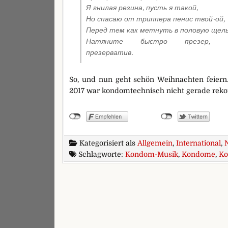
Я гнилая резина, пусть я такой,
Но спасаю от триппера пенис твой-ой,
Перед тем как метнуть в половую щель
Натяните быстро презер, пр
презерватив.
So, und nun geht schön Weihnachten feiern. 
2017 war kondomtechnisch nicht gerade rekor
Kategorisiert als
Allgemein
,
International
,
Schlagworte:
Kondom-Musik
,
Kondome
,
Ko