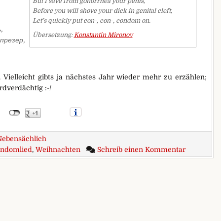
But I save from gonorrhea your penis,
Before you will shove your dick in genital cleft,
Let’s quickly put con-, con-, condom on.
,
Übersetzung:
Konstantin Mironov
езер,
Vielleicht gibts ja nächstes Jahr wieder mehr zu erzählen;
dverdächtig :-/
Nebensächlich
zu Last Ch
ndomlied
,
Weihnachten
Schreib einen Kommentar