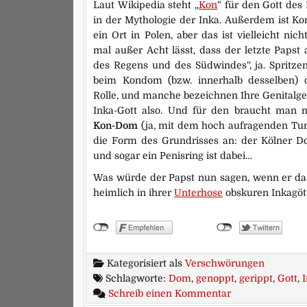
Laut Wikipedia steht „
Kon
“ für den Gott de
in der Mythologie der Inka. Außerdem ist Ko
ein Ort in Polen, aber das ist vielleicht ni
mal außer Acht lässt, dass der letzte Papst
des Regens und des Südwindes“, ja. Spritzen
beim Kondom (bzw. innerhalb desselben) 
Rolle, und manche bezeichnen Ihre Genitalge
Inka-Gott also. Und für den braucht man n
Kon-Dom
(ja, mit dem hoch aufragenden Tu
die Form des Grundrisses an: der Kölner D
und sogar ein Penisring ist dabei…
Was würde der Papst nun sagen, wenn er das 
heimlich in ihrer
Unterhose
obskuren Inkagöt
Kategorisiert als
Verschwörungen
Schlagworte:
Dom
,
genoppt
,
gerippt
,
Gott
,
zu Was ist denn
Schreib einen Kommentar