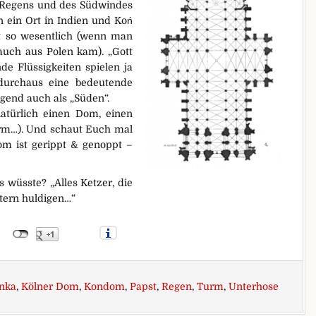
s Regens und des Südwindes
n ein Ort in Indien und Koń
cht so wesentlich (wenn man
 auch aus Polen kam). „Gott
de Flüssigkeiten spielen ja
durchaus eine bedeutende
gend auch als „Süden“.
atürlich einen Dom, einen
rm…). Und schaut Euch mal
om ist gerippt & genoppt –
wüsste? „Alles Ketzer, die
tern huldigen…“
Inka
,
Kölner Dom
,
Kondom
,
Papst
,
Regen
,
Turm
,
Unterhose
 eigentlich ein Kondom?