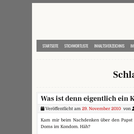
Skip to content
STARTSEITE
STICHWORTLISTE
INHALTSVERZEICHNIS
I
Schl
Was ist denn eigentlich ei
Veröffentlicht am
29. November 2010
von
Kam mir beim Nachdenken über den Papst 
Doms im Kondom. Häh?