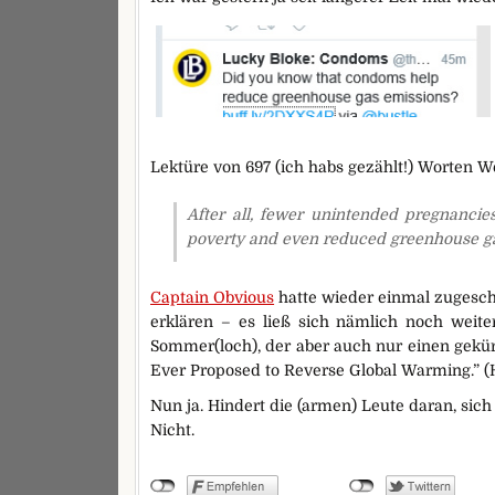
Lektüre von 697 (ich habs gezählt!) Worten W
After all, fewer unintended pregnanci
poverty and even reduced greenhouse ga
Captain Obvious
hatte wieder einmal zugesch
erklären – es ließ sich nämlich noch weit
Sommer(loch), der aber auch nur einen gek
Ever Proposed to Reverse Global Warming.” (H
Nun ja. Hindert die (armen) Leute daran, sich 
Nicht.