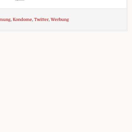
rmung
,
Kondome
,
Twitter
,
Werbung
lobale Erwärmung! Benutzt Kondome!