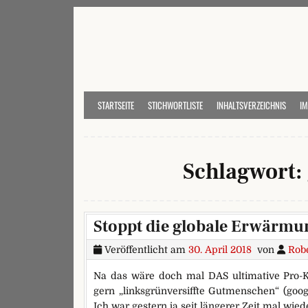
Skip to content
STARTSEITE
STICHWORTLISTE
INHALTSVERZEICHNIS
I
Schlagwort:
Stoppt die globale Erwärm
Veröffentlicht am
30. April 2018
von
Rob
Na das wäre doch mal DAS ultimative Pro-
gern „linksgrünversiffte Gutmenschen“ (goog
Ich war gestern ja seit längerer Zeit mal wied