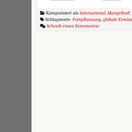
Kategorisiert als
International
,
Mangelhaft
Schlagworte:
Fortpflanzung
,
globale Erwä
zu Stoppt die g
Schreib einen Kommentar