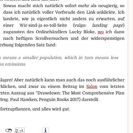
Sowas macht mich natürlich sofort mehr als neugierig, so
dass ich natürlich voller Vorfreude den Link anklickte. Ich
landete, wie ja eigentlich nicht anders zu erwarten, auf
einer Wir-sind-ja-so-toll-Seite (vulgo:
landing page
)
zugunsten des Onlinehändlers Lucky Bloke,
wo
ich dann
nach heftigen Scrollversuchen und der widerspenstigen
erbung folgenden Satz fand:
es means a smaller population, which in turn means less
s emissions.
lagen! Aber natürlich kann man auch das noch ausführlicher
erklicken, und zwar zu einem Beitrag im
Salon
vom letzten
ürzten Auszug aus “Drawdown: The Most Comprehensive Plan
rsg. Paul Hawken, Penguin Books 2017) darstellt.
fortzupflanzen, und alles wird gut.