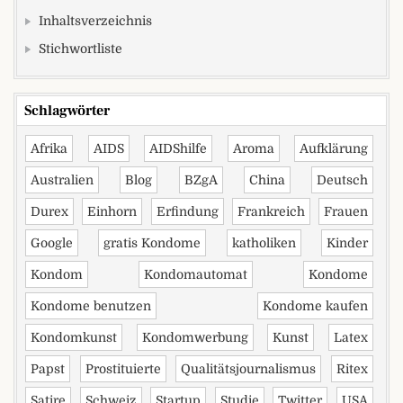
Inhaltsverzeichnis
Stichwortliste
Schlagwörter
Afrika
AIDS
AIDShilfe
Aroma
Aufklärung
Australien
Blog
BZgA
China
Deutsch
Durex
Einhorn
Erfindung
Frankreich
Frauen
Google
gratis Kondome
katholiken
Kinder
Kondom
Kondomautomat
Kondome
Kondome benutzen
Kondome kaufen
Kondomkunst
Kondomwerbung
Kunst
Latex
Papst
Prostituierte
Qualitätsjournalismus
Ritex
Satire
Schweiz
Startup
Studie
Twitter
USA