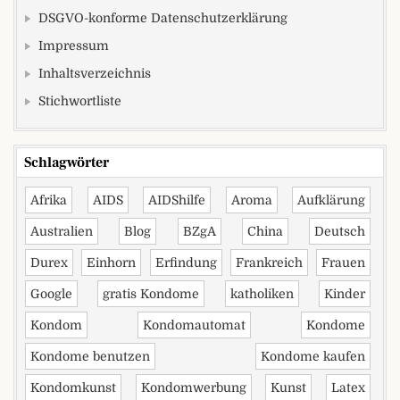
DSGVO-konforme Datenschutzerklärung
Impressum
Inhaltsverzeichnis
Stichwortliste
Schlagwörter
Afrika
AIDS
AIDShilfe
Aroma
Aufklärung
Australien
Blog
BZgA
China
Deutsch
Durex
Einhorn
Erfindung
Frankreich
Frauen
Google
gratis Kondome
katholiken
Kinder
Kondom
Kondomautomat
Kondome
Kondome benutzen
Kondome kaufen
Kondomkunst
Kondomwerbung
Kunst
Latex