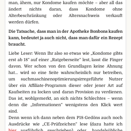
man, ähem, nur Kondome kaufen möchte – aber all das
ändert nichts daran, dass Kondome ohne
Alterbeschränkung oder Altersnachweis verkauft
werden dürfen.
Die Tatsache, dass man in der Apotheke Bonbons kaufen
kann, bedeutet ja auch nicht, dass man dafür ein Rezept
braucht.
Liebe Leser: Wenn Ihr also so etwas wie „Kondome gibts
erst ab 18“ auf einer „Ratgeberseite“ lest, lasst die Finger
davon. Wer schon von den Grundlagen keine Ahnung
hat… wird so eine Seite wahrscheinlich nur betreiben,
um suchmaschinenoptimierungsirregeführte Nutzer
über ein Affiliate-Programm dieser oder jener Art auf
Kaufseiten zu locken und daran Provision zu verdienen.
Das ist, wohlgemerkt, an sich nichts Schlechtes – wenn
denn die „Informationen“ wenigstens den Klick wert
sind.
Denn wenn ich dann neben dem P18-Gedöns auch noch
Ausdrücke wie „CE-Prüfzeichen“ lese (dazu hatte ich
hier
ausführlich geschrieben) oder „handelsübliche