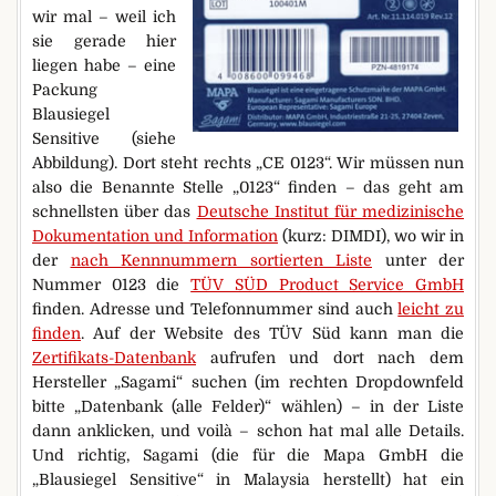
wir mal – weil ich
sie gerade hier
liegen habe – eine
Packung
Blausiegel
Sensitive (siehe
Abbildung). Dort steht rechts „CE 0123“. Wir müssen nun
also die Benannte Stelle „0123“ finden – das geht am
schnellsten über das
Deutsche Institut für medizinische
Dokumentation und Information
(kurz: DIMDI), wo wir in
der
nach Kennnummern sortierten Liste
unter der
Nummer 0123 die
TÜV SÜD Product Service GmbH
finden. Adresse und Telefonnummer sind auch
leicht zu
finden
. Auf der Website des TÜV Süd kann man die
Zertifikats-Datenbank
aufrufen und dort nach dem
Hersteller „Sagami“ suchen (im rechten Dropdownfeld
bitte „Datenbank (alle Felder)“ wählen) – in der Liste
dann anklicken, und voilà – schon hat mal alle Details.
Und richtig, Sagami (die für die Mapa GmbH die
„Blausiegel Sensitive“ in Malaysia herstellt) hat ein