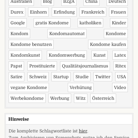
Australien
Blog
BZgA
China
Deutsch
Durex
Einhorn
Erfindung
Frankreich
Frauen
Google
gratis Kondome
katholiken
Kinder
Kondom
Kondomautomat
Kondome
Kondome benutzen
Kondome kaufen
Kondomkunst
Kondomwerbung
Kunst
Latex
Papst
Prostituierte
Qualitätsjournalismus
Ritex
Satire
Schweiz
Startup
Studie
Twitter
USA
vegane Kondome
Verhütung
Video
Werbekondome
Werbung
Witz
Österreich
Hinweise
Die komplette Schlagwortliste ist
hier
.
Zum Archivieren von Screenshots nutze ich den Service