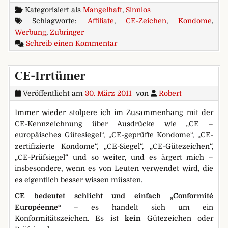
Kategorisiert als
Mangelhaft
,
Sinnlos
Schlagworte:
Affiliate
,
CE-Zeichen
,
Kondome
,
Werbung
,
Zubringer
zu Kondome erst ab 18? Aaargh.
Schreib einen Kommentar
CE-Irrtümer
Veröffentlicht am
30. März 2011
von
Robert
Immer wieder stolpere ich im Zusammenhang mit der
CE-Kennzeichnung über Ausdrücke wie „CE –
europäisches Gütesiegel“, „CE-geprüfte Kondome“, „CE-
zertifizierte Kondome“, „CE-Siegel“, „CE-Gütezeichen“,
„CE-Prüfsiegel“ und so weiter, und es ärgert mich –
insbesondere, wenn es von Leuten verwendet wird, die
es eigentlich besser wissen müssten.
CE bedeutet schlicht und einfach „Conformité
Européenne“
– es handelt sich um ein
Konformitätszeichen. Es ist
kein
Gütezeichen oder