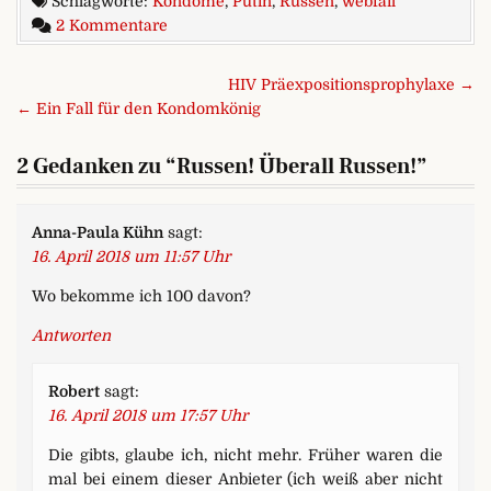
Schlagworte:
Kondome
,
Putin
,
Russen
,
webfail
zu Russen! Überall Russen!
2 Kommentare
Beitragsnavigation
HIV Präexpositionsprophylaxe →
← Ein Fall für den Kondomkönig
2 Gedanken zu “
Russen! Überall Russen!
”
Anna-Paula Kühn
sagt:
16. April 2018 um 11:57 Uhr
Wo bekomme ich 100 davon?
Antworten
Robert
sagt:
16. April 2018 um 17:57 Uhr
Die gibts, glaube ich, nicht mehr. Früher waren die
mal bei einem dieser Anbieter (ich weiß aber nicht