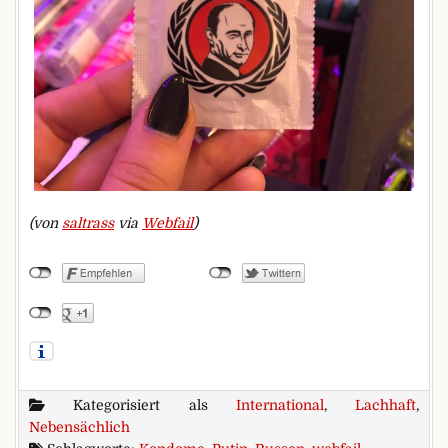
(von
saltrass
via
Webfail
)
Kategorisiert als
International
,
Lachhaft
,
Nebensächlich