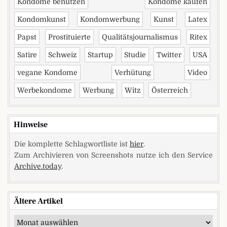
Kondome benutzen
Kondome kaufen
Kondomkunst
Kondomwerbung
Kunst
Latex
Papst
Prostituierte
Qualitätsjournalismus
Ritex
Satire
Schweiz
Startup
Studie
Twitter
USA
vegane Kondome
Verhütung
Video
Werbekondome
Werbung
Witz
Österreich
Hinweise
Die komplette Schlagwortliste ist
hier
.
Zum Archivieren von Screenshots nutze ich den Service
Archive.today
.
Ältere Artikel
Ältere Artikel