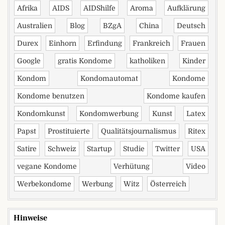
Afrika
AIDS
AIDShilfe
Aroma
Aufklärung
Australien
Blog
BZgA
China
Deutsch
Durex
Einhorn
Erfindung
Frankreich
Frauen
Google
gratis Kondome
katholiken
Kinder
Kondom
Kondomautomat
Kondome
Kondome benutzen
Kondome kaufen
Kondomkunst
Kondomwerbung
Kunst
Latex
Papst
Prostituierte
Qualitätsjournalismus
Ritex
Satire
Schweiz
Startup
Studie
Twitter
USA
vegane Kondome
Verhütung
Video
Werbekondome
Werbung
Witz
Österreich
Hinweise