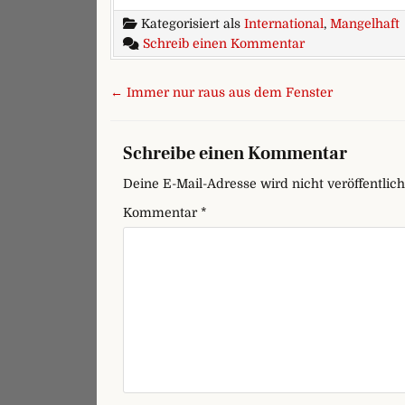
Kategorisiert als
International
,
Mangelhaft
zu Kondomwerbu
Schreib einen Kommentar
Beitragsnavigation
← Immer nur raus aus dem Fenster
Schreibe einen Kommentar
Deine E-Mail-Adresse wird nicht veröffentlich
Kommentar
*