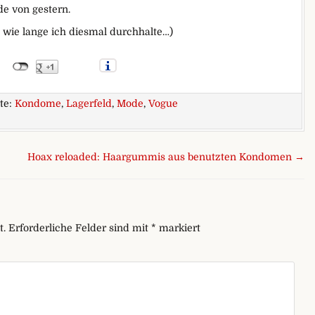
e von gestern.
, wie lange ich diesmal durchhalte…)
te:
Kondome
,
Lagerfeld
,
Mode
,
Vogue
arl Lagerfeld keine Kondome?
Hoax reloaded: Haargummis aus benutzten Kondomen →
t.
Erforderliche Felder sind mit
*
markiert