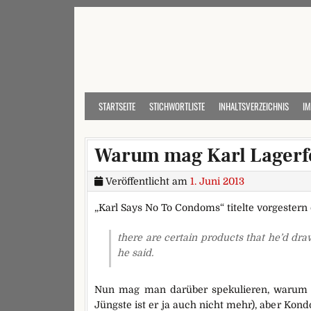
Skip to content
STARTSEITE
STICHWORTLISTE
INHALTSVERZEICHNIS
I
Warum mag Karl Lagerf
Veröffentlicht am
1. Juni 2013
„Karl Says No To Condoms“ titelte vorgester
there are certain products that he’d dra
he said.
Nun mag man darüber spekulieren, warum e
Jüngste ist er ja auch nicht mehr), aber Ko