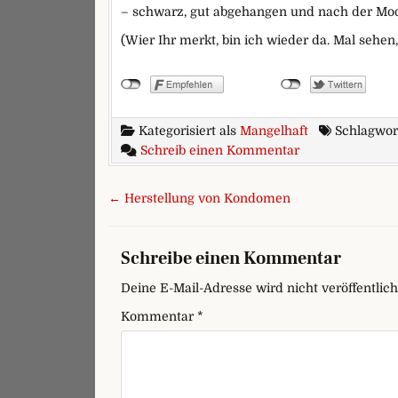
– schwarz, gut abgehangen und nach der Mod
(Wier Ihr merkt, bin ich wieder da. Mal sehen
Kategorisiert als
Mangelhaft
Schlagwor
zu Warum mag K
Schreib einen Kommentar
Beitragsnavigation
← Herstellung von Kondomen
Schreibe einen Kommentar
Deine E-Mail-Adresse wird nicht veröffentlich
Kommentar
*